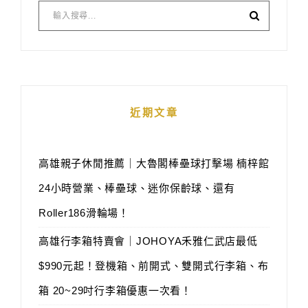
近期文章
高雄親子休閒推薦｜大魯閣棒壘球打擊場 楠梓館
24小時營業、棒壘球、迷你保齡球、還有
Roller186滑輪場！
高雄行李箱特賣會｜JOHOYA禾雅仁武店最低
$990元起！登機箱、前開式、雙開式行李箱、布
箱 20~29吋行李箱優惠一次看！