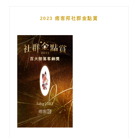
2023 痞客邦社群金點賞