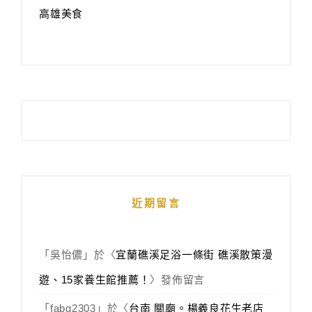
高雄美食
近期留言
「
吳怡儂
」於〈
宜蘭礁溪足浴一條街 礁溪散策漫
遊、15家養生館推薦！
〉發佈留言
「
fabg2303
」於〈
台南 關廟。楊義良花生老店