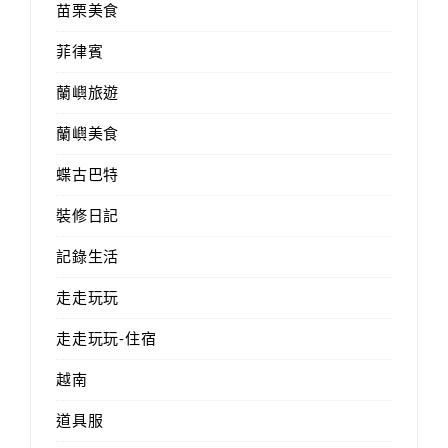
苗栗美食
菲律賓
蘭嶼旅遊
蘭嶼美食
蝶古巴特
裝修日記
記錄生活
走走玩玩
走走玩玩-住宿
越南
道具服