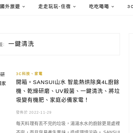
國外旅遊
走走玩玩-住宿
吃吃喝喝
3
一鍵清洗
籤:
3C科技、家電
開箱。SANSUI山水 智能熱烘除臭4L廚餘
機、乾燥研磨、UV殺菌、一鍵清洗、將垃
圾變有機肥、家庭必備家電！
發佈於 2022-11-29
每天料理有丟不完的垃圾，湯湯水水的廚餘更是處裡
不完，而且容易產生異味，造成環境污染。 SANSUI