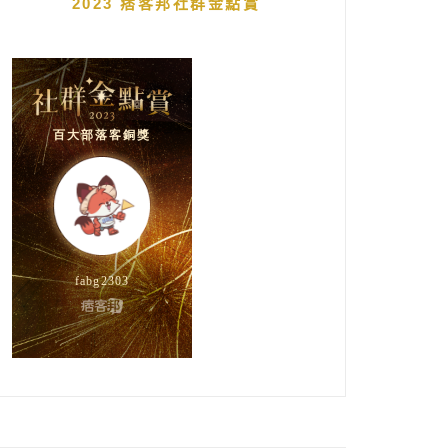
2023 痞客邦社群金點賞