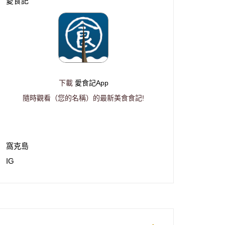
愛食記
下載
愛食記App
隨時觀看（您的名稱）的最新美食食記!
窩克島
IG