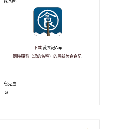
愛食記
下載
愛食記App
隨時觀看（您的名稱）的最新美食食記!
窩克島
IG