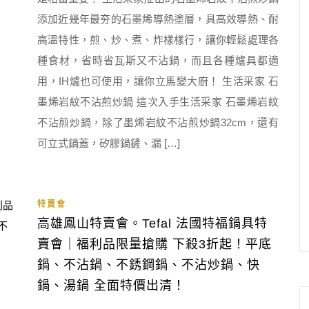
添加近幾年最夯的石墨烯導熱塗層，具高效導熱、耐
高溫特性，煎、炒、煮、炸樣樣行，讓你輕鬆處理各
種食材，省時省瓦斯又不沾鍋，而且各種爐具都適
用，IH爐也可使用，讓你立馬變大廚！ 生活采家 石
墨烯岩紋不沾煎炒鍋 這次入手生活采家 石墨烯岩紋
不沾煎炒鍋，除了墨烯岩紋不沾煎炒鍋32cm，還有
可立式鍋蓋，矽膠鍋鏟、漏 […]
特賣會
高雄鳳山特賣會。Tefal 法國特福鍋具特
賣會｜福利品限量搶購 下殺3折起！平底
鍋、不沾鍋、不銹鋼鍋、不沾炒鍋、快
鍋、湯鍋 全面特價出清！