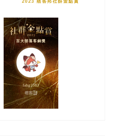
2023 痞客邦社群金點賞