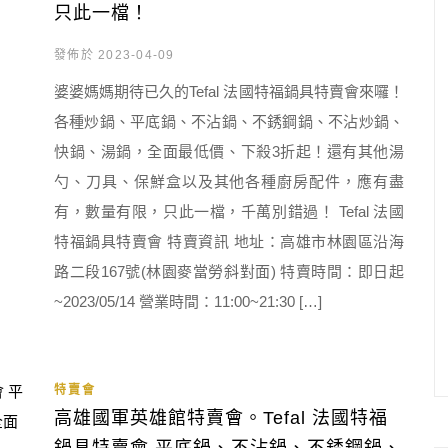
只此一檔！
發佈於 2023-04-09
婆婆媽媽期待已久的Tefal 法國特福鍋具特賣會來囉！
各種炒鍋、平底鍋、不沾鍋、不銹鋼鍋、不沾炒鍋、
快鍋、湯鍋，全面最低價、下殺3折起！還有其他湯
勺、刀具、保鮮盒以及其他各種廚房配件，應有盡
有，數量有限，只此一檔，千萬別錯過！ Tefal 法國
特福鍋具特賣會 特賣資訊 地址：高雄市林園區沿海
路二段167號(林園麥當勞斜對面) 特賣時間：即日起
~2023/05/14 營業時間：11:00~21:30 […]
特賣會
高雄國軍英雄館特賣會。Tefal 法國特福