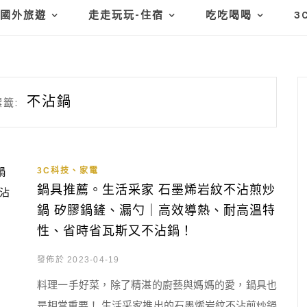
國外旅遊
走走玩玩-住宿
吃吃喝喝
3
不沾鍋
籤:
3C科技、家電
鍋具推薦。生活采家 石墨烯岩紋不沾煎炒
鍋 矽膠鍋鏟、漏勺｜高效導熱、耐高溫特
性、省時省瓦斯又不沾鍋！
發佈於 2023-04-19
料理一手好菜，除了精湛的廚藝與媽媽的愛，鍋具也
是相當重要！ 生活采家推出的石墨烯岩紋不沾煎炒鍋