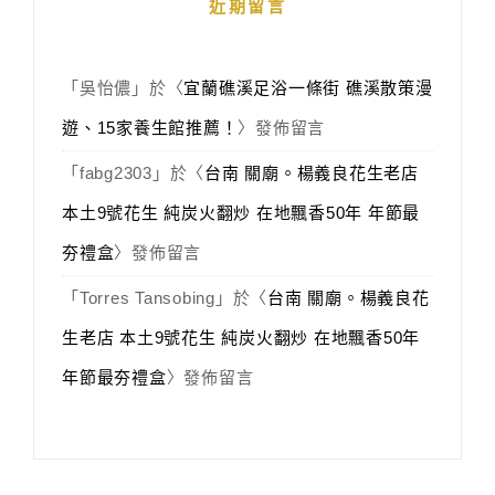
近期留言
「
吳怡儂
」於〈
宜蘭礁溪足浴一條街 礁溪散策漫
遊、15家養生館推薦！
〉發佈留言
「
fabg2303
」於〈
台南 關廟。楊義良花生老店
本土9號花生 純炭火翻炒 在地飄香50年 年節最
夯禮盒
〉發佈留言
「
Torres Tansobing
」於〈
台南 關廟。楊義良花
生老店 本土9號花生 純炭火翻炒 在地飄香50年
年節最夯禮盒
〉發佈留言