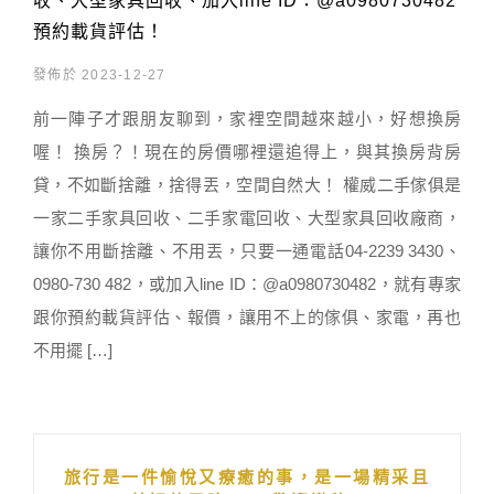
收、大型家具回收、加入line ID：@a0980730482
預約載貨評估！
發佈於 2023-12-27
前一陣子才跟朋友聊到，家裡空間越來越小，好想換房
喔！ 換房？！現在的房價哪裡還追得上，與其換房背房
貸，不如斷捨離，捨得丟，空間自然大！ 權威二手傢俱是
一家二手家具回收、二手家電回收、大型家具回收廠商，
讓你不用斷捨離、不用丟，只要一通電話04-2239 3430、
0980-730 482，或加入line ID：@a0980730482，就有專家
跟你預約載貨評估、報價，讓用不上的傢俱、家電，再也
不用擺 […]
旅行是一件愉悅又療癒的事，是一場精采且