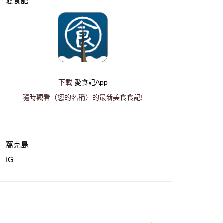
愛食記
下載
愛食記App
隨時觀看（您的名稱）的最新美食食記!
窩克島
IG