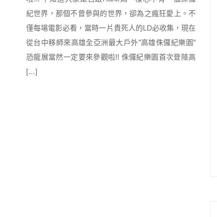
紀世界，那個不曾參與的世界，卻為之瘋狂愛上。不
僅每場電影必看，當時一片貴死人的LD必收集，現在
從台中移師來高雄全亞洲最大戶外”高雄侏儸紀樂園”
恐龍展當然一定要來參觀啦!! 侏儸紀樂園首次登陸高
[…]