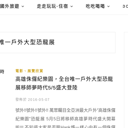
國外旅遊
走走玩玩-住宿
吃吃喝喝
3
唯一戶外大型恐龍展
電影、展覽欣賞
高雄侏儸紀樂園，全台唯一戶外大型恐龍
展移師夢時代5/5盛大登陸
發佈於 2016-05-07
號外!!號外!!號外!! 萬眾矚目全亞洲最大戶外”高雄侏儸
紀樂園”恐龍展 5月5日將移師高雄夢時代盛大開幕
啦!!! 不知道大家是否跟Hank媽一樣心中有一個侏儸