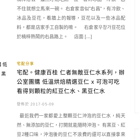
不住就想立馬來一碗。 右倉家音似”右昌”，有冷飲、
冰品及豆花，看牆上的報導，豆花以及一些冰品配
料，都是店家手工自製的唷。 右倉家우창가豆花位
於楠梓熱鬧的右昌路上。 店面 […]
宅配分享
宅配。健康百桂 仁者無敵豆仁水系列，辦
公室團購 低溫烘焙精選豆仁 x 可泡可吃
看得到顆粒的紅豆仁水、黑豆仁水
發佈於 2017-05-09
最近我們一家都愛上整顆豆仁沖泡的豆仁水，純天
然、無添加的豆仁，打開就能隨時沖泡。 有黑豆、紅
豆2種口味，沖泡後的豆仁不浪費的還可以直接拿來