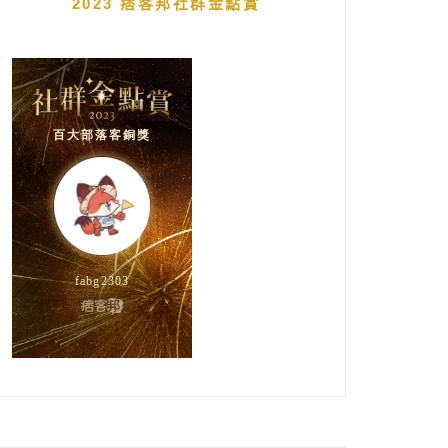
2023 痞客邦社群金點賞