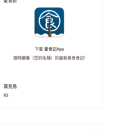
愛食記
下載
愛食記App
隨時觀看（您的名稱）的最新美食食記!
窩克島
IG