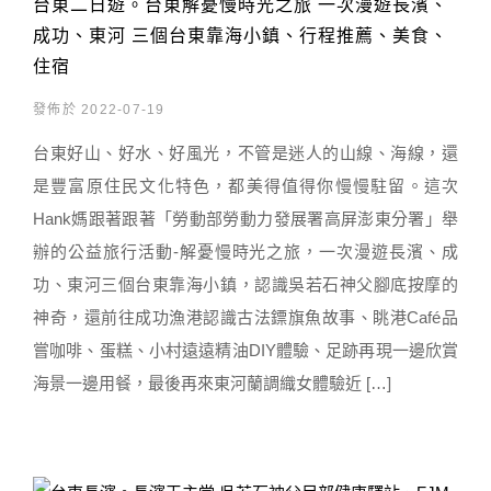
台東二日遊。台東解憂慢時光之旅 一次漫遊長濱、
成功、東河 三個台東靠海小鎮、行程推薦、美食、
住宿
發佈於 2022-07-19
台東好山、好水、好風光，不管是迷人的山線、海線，還
是豐富原住民文化特色，都美得值得你慢慢駐留。這次
Hank媽跟著跟著「勞動部勞動力發展署高屏澎東分署」舉
辦的公益旅行活動-解憂慢時光之旅，一次漫遊長濱、成
功、東河三個台東靠海小鎮，認識吳若石神父腳底按摩的
神奇，還前往成功漁港認識古法鏢旗魚故事、眺港Café品
嘗咖啡、蛋糕、小村遠遠精油DIY體驗、足跡再現一邊欣賞
海景一邊用餐，最後再來東河蘭調織女體驗近 […]