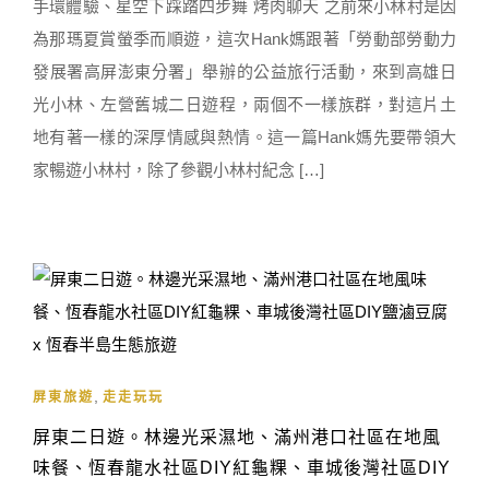
手環體驗、星空下踩踏四步舞 烤肉聊天 之前來小林村是因
為那瑪夏賞螢季而順遊，這次Hank媽跟著「勞動部勞動力
發展署高屏澎東分署」舉辦的公益旅行活動，來到高雄日
光小林、左營舊城二日遊程，兩個不一樣族群，對這片土
地有著一樣的深厚情感與熱情。這一篇Hank媽先要帶領大
家暢遊小林村，除了參觀小林村紀念 […]
,
屏東旅遊
走走玩玩
屏東二日遊。林邊光采濕地、滿州港口社區在地風
味餐、恆春龍水社區DIY紅龜粿、車城後灣社區DIY