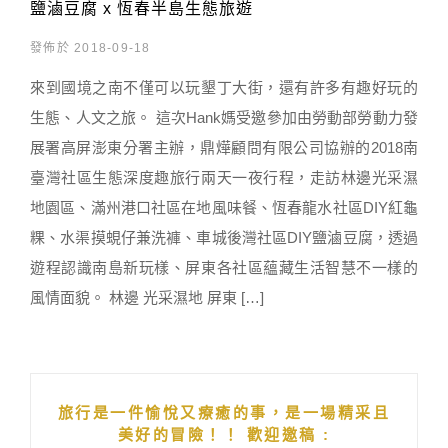
鹽滷豆腐 x 恆春半島生態旅遊
發佈於 2018-09-18
來到國境之南不僅可以玩墾丁大街，還有許多有趣好玩的
生態、人文之旅。 這次Hank媽受邀參加由勞動部勞動力發
展署高屏澎東分署主辦，鼎燁顧問有限公司協辦的2018南
臺灣社區生態深度趣旅行兩天一夜行程，走訪林邊光采濕
地園區、滿州港口社區在地風味餐、恆春龍水社區DIY紅龜
粿、水渠摸蜆仔兼洗褲、車城後灣社區DIY鹽滷豆腐，透過
遊程認識南島新玩樣、屏東各社區蘊藏生活智慧不一樣的
風情面貌。 林邊 光采濕地 屏東 […]
旅行是一件愉悅又療癒的事，是一場精采且
美好的冒險！！ 歡迎邀稿 :