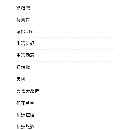
烘焙樂
特賣會
環保DIY
生活雜記
生活點滴
紅辣椒
美國
舊衣大改造
花花草草
花蓮住宿
花蓮旅遊