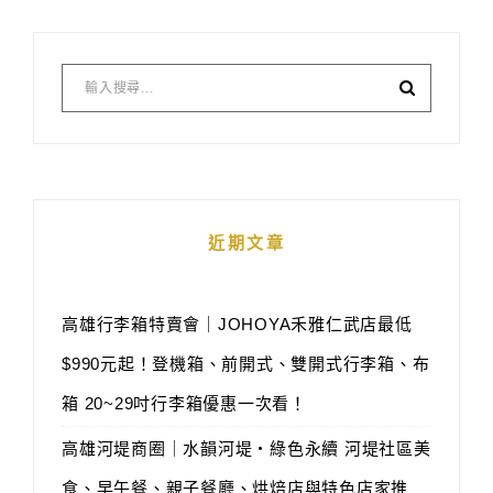
近期文章
高雄行李箱特賣會｜JOHOYA禾雅仁武店最低
$990元起！登機箱、前開式、雙開式行李箱、布
箱 20~29吋行李箱優惠一次看！
高雄河堤商圈｜水韻河堤‧綠色永續 河堤社區美
食、早午餐、親子餐廳、烘焙店與特色店家推