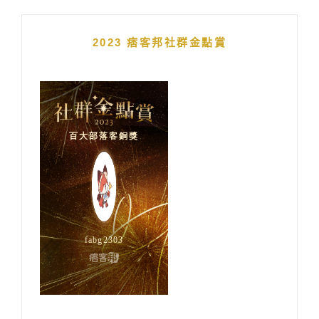
2023 痞客邦社群金點賞