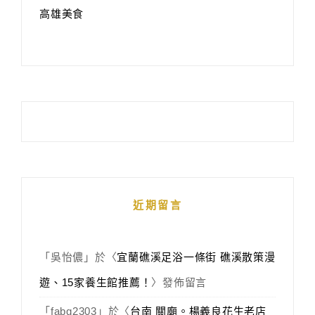
高雄美食
近期留言
「
吳怡儂
」於〈
宜蘭礁溪足浴一條街 礁溪散策漫
遊、15家養生館推薦！
〉發佈留言
「
fabg2303
」於〈
台南 關廟。楊義良花生老店