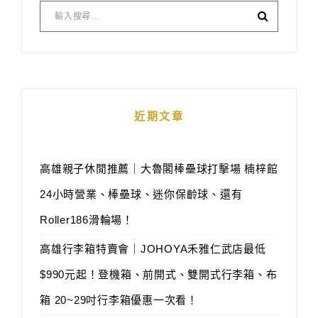
近期文章
高雄親子休閒推薦｜大魯閣棒壘球打擊場 楠梓館
24小時營業、棒壘球、迷你保齡球、還有
Roller186滑輪場！
高雄行李箱特賣會｜JOHOYA禾雅仁武店最低
$990元起！登機箱、前開式、雙開式行李箱、布
箱 20~29吋行李箱優惠一次看！