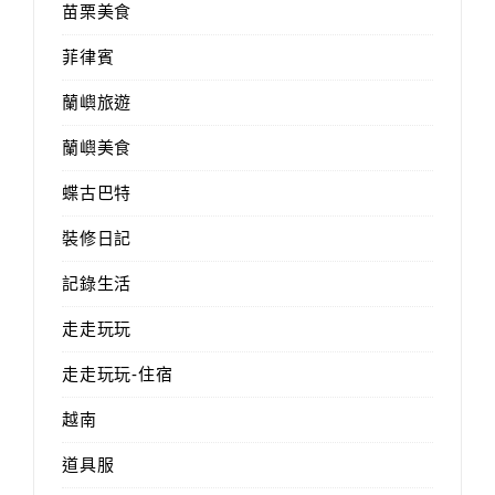
苗栗美食
菲律賓
蘭嶼旅遊
蘭嶼美食
蝶古巴特
裝修日記
記錄生活
走走玩玩
走走玩玩-住宿
越南
道具服