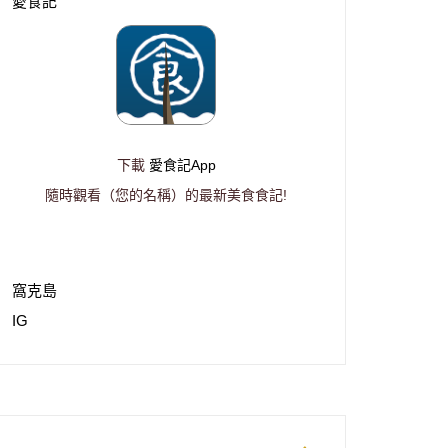
愛食記
下載
愛食記App
隨時觀看（您的名稱）的最新美食食記!
窩克島
IG