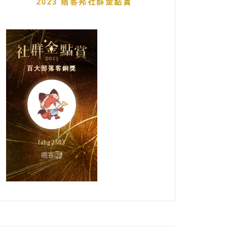
2023 痞客邦社群金點賞