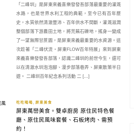
「二峰圳」是屏東來義喜樂發發吾部落最重要的灌溉
水路，也是世界水利工程的典範，至今已有百年歷
史，水質依然清澈豐沛、百年供水不間斷，灌溉滋潤
整個部落下游農田土地，將荒蕪石礫地，搖身一變成
了一望無際甘蔗園，是屏東來義最重要的水資源。這
次趁著「二峰伏流・屏東FLOW百年特展」來到屏東
來義喜樂發發吾部落，認識二峰圳的前世今生，還可
以在清澈水圳泡泡腳、漫步部落巷弄、屏東散策半日
遊。 二峰圳百年紀念系列活動 二 […]
,
吃吃喝喝
屏東美食
屏東萬巒美食。雙卓廚房 原住民特色餐
廳、原住民風味套餐、石板烤肉、需預
約！