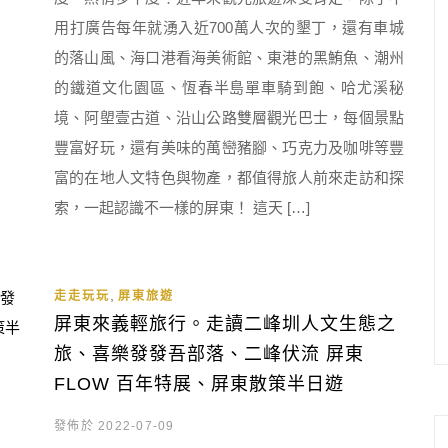
用打廣告每年就湧入近700萬人次的墾丁，還有車城
的落山風、海口港看海美術館、東港的黑鮪魚、潮州
的鐵道文化園區、恆春半島單車騎到飽、哈尤溪秘
境、阿塱壹古道、沿山公路雙層觀光巴士，每個景點
豐富好玩，還有美味的萬巒豬腳、巧克力及咖啡等豐
富的在地人文特色與物產，都值得旅人前來走訪和探
索，一起認識不一樣的屏東！ 這天 […]
,
走走玩玩
屏東旅遊
屏東來義輕旅行。走讀二峰圳人文生態之
旅、喜樂發發吾部落、二峰伏流 屏東
FLOW 百年特展、屏東散策半日遊
發佈於 2022-07-09