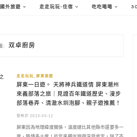
國外旅遊
走走玩玩-住宿
吃吃喝喝
3
双卓廚房
籤:
,
走走玩玩
屏東旅遊
屏東一日遊。 天將神兵鐵道情 屏東潮州
來義部落之旅｜見證百年鐵道歷史、漫步
部落巷弄、清澈水圳泡腳、親子遊推薦！
發佈於 2023-05-12
屏東因為地理緯度關係，溫度總比其他縣市還要多一
度、熱情多十度！近年來觀光旅遊深受肯定，除了不