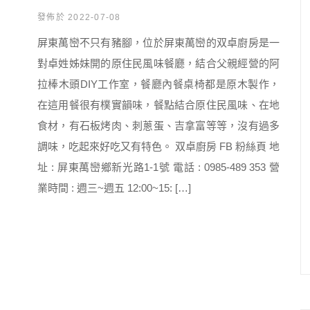
發佈於 2022-07-08
屏東萬巒不只有豬腳，位於屏東萬巒的双卓廚房是一
對卓姓姊妹開的原住民風味餐廳，結合父親經營的阿
拉棒木頭DIY工作室，餐廳內餐桌椅都是原木製作，
在這用餐很有樸實韻味，餐點結合原住民風味、在地
食材，有石板烤肉、刺蔥蛋、吉拿富等等，沒有過多
調味，吃起來好吃又有特色。 双卓廚房 FB 粉絲頁 地
址 : 屏東萬巒鄉新光路1-1號 電話 : 0985-489 353 營
業時間 : 週三~週五 12:00~15: […]