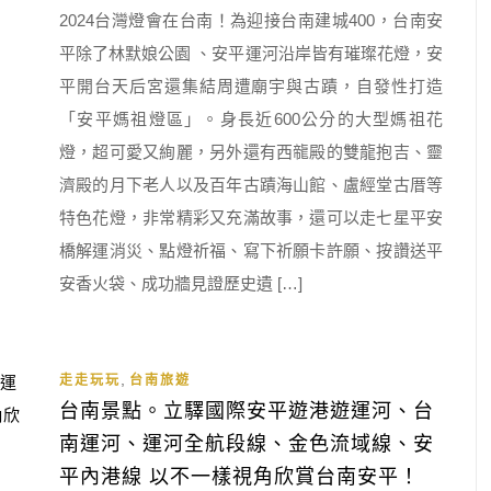
2024台灣燈會在台南！為迎接台南建城400，台南安
平除了林默娘公園 、安平運河沿岸皆有璀璨花燈，安
平開台天后宮還集結周遭廟宇與古蹟，自發性打造
「安平媽祖燈區」。身長近600公分的大型媽祖花
燈，超可愛又絢麗，另外還有西㡣殿的雙龍抱吉、靈
濟殿的月下老人以及百年古蹟海山館、盧經堂古厝等
特色花燈，非常精彩又充滿故事，還可以走七星平安
橋解運消災、點燈祈福、寫下祈願卡許願、按讚送平
安香火袋、成功牆見證歷史遺 […]
,
走走玩玩
台南旅遊
台南景點。立驛國際安平遊港遊運河、台
南運河、運河全航段線、金色流域線、安
平內港線 以不一樣視角欣賞台南安平！