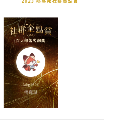
2023 痞客邦社群金點賞