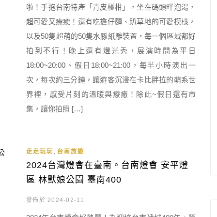
啦！手抱台南特產「青皮椪柑」，坐在碼頭畔泡湯，
超可愛又療癒！還有吃擔仔麵、趴草地的可愛模樣，
以及50隻超萌的50隻水豚紙雕裝置，每一個區域都好
拍到不行！晚上還有燈光秀，展演時間為平日
18:00~20:00、假日18:00~21:00，每半小時演出一
次，每次約三分鐘，讓遊客沉浸在卡比胖拉的萌系世
界裡，感受片刻的溫暖與療癒！除此~假日還有市
集，讓你拍照 […]
,
走走玩玩
台南旅遊
2024台灣燈會在臺南。台南燈會 安平燈
區 林默娘公園 臺南400
發佈於 2024-02-11