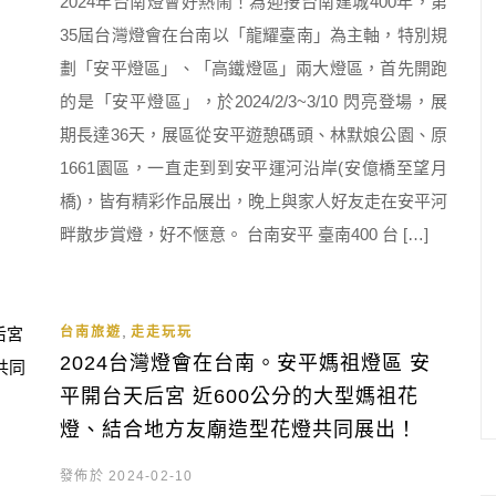
2024年台南燈會好熱鬧！為迎接台南建城400年，第
35屆台灣燈會在台南以「龍耀臺南」為主軸，特別規
劃「安平燈區」、「高鐵燈區」兩大燈區，首先開跑
的是「安平燈區」，於2024/2/3~3/10 閃亮登場，展
期長達36天，展區從安平遊憩碼頭、林默娘公園、原
1661園區，一直走到到安平運河沿岸(安億橋至望月
橋)，皆有精彩作品展出，晚上與家人好友走在安平河
畔散步賞燈，好不愜意。 台南安平 臺南400 台 […]
,
台南旅遊
走走玩玩
2024台灣燈會在台南。安平媽祖燈區 安
平開台天后宮 近600公分的大型媽祖花
燈、結合地方友廟造型花燈共同展出！
發佈於 2024-02-10