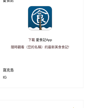
愛食記
下載
愛食記App
隨時觀看（您的名稱）的最新美食食記!
窩克島
IG