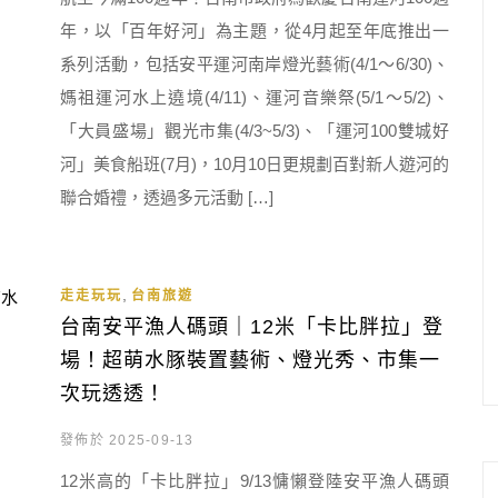
年，以「百年好河」為主題，從4月起至年底推出一
系列活動，包括安平運河南岸燈光藝術(4/1～6/30)、
媽祖運河水上遶境(4/11)、運河音樂祭(5/1～5/2)、
「大員盛場」觀光市集(4/3~5/3)、「運河100雙城好
河」美食船班(7月)，10月10日更規劃百對新人遊河的
聯合婚禮，透過多元活動 […]
,
走走玩玩
台南旅遊
台南安平漁人碼頭｜12米「卡比胖拉」登
場！超萌水豚裝置藝術、燈光秀、市集一
次玩透透！
發佈於 2025-09-13
12米高的「卡比胖拉」9/13慵懶登陸安平漁人碼頭