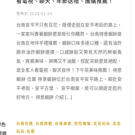
看電視、聊天、年節送禮、團購推薦！
發佈於 2023-01-04
台南安平不只有豆花，隨便走逛在安平老街的路上，
一家家叫賣著蝦餅更是吸引你購買。 台南得意蝦餅是
台南在地伴手禮推薦，蝦餅口味多達12種，還有油炸
跟非油炸蝦餅選擇，口感酥鬆又帶有天然的鮮蝦香
氣，爽脆美味、涮嘴又不油膩，搭配茶飲更是絕配，
是全家人看電視、聊天良伴！下午茶美味推薦！ 得意
蝦餅 位置 得意蝦餅位於台南安平安平路上，鄰近安
平老街、安平古堡 、 安平樹屋，是可以順遊走逛的
好地方。 得意蝦餅 介紹 […]
,
,
,
,
,
台南住宿
台南旅遊
台南美食
吃吃喝喝
走走玩玩
走走
玩玩-住宿