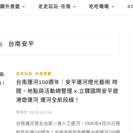
國外旅遊
走走玩玩-住宿
吃吃喝喝
3
台南安平
籤:
,
走走玩玩
台南旅遊
台南運河100週年｜安平運河燈光藝術 時
間、地點與活動總整理 x 立驛國際安平遊
港遊運河 運河全航段線！
發佈於 2026-04-18
台南運河是全台第一條人工運河，1926年4月25日通
航至今滿100週年！台南市政府為歡慶台南運河100週