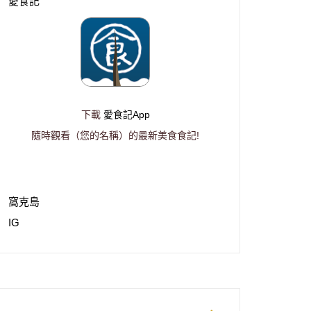
愛食記
下載
愛食記App
隨時觀看（您的名稱）的最新美食食記!
窩克島
IG