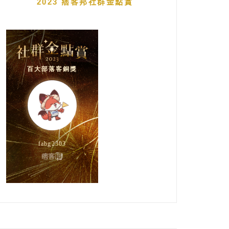
2023 痞客邦社群金點賞