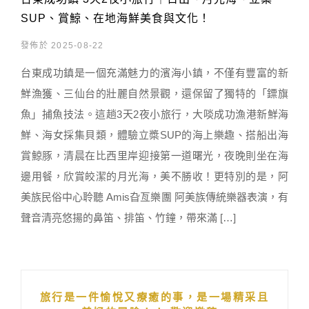
SUP、賞鯨、在地海鮮美食與文化！
發佈於 2025-08-22
台東成功鎮是一個充滿魅力的濱海小鎮，不僅有豐富的新
鮮漁獲、三仙台的壯麗自然景觀，還保留了獨特的「鏢旗
魚」捕魚技法。這趟3天2夜小旅行，大啖成功漁港新鮮海
鮮、海女採集貝類，體驗立槳SUP的海上樂趣、搭船出海
賞鯨豚，清晨在比西里岸迎接第一道曙光，夜晚則坐在海
邊用餐，欣賞皎潔的月光海，美不勝收！更特別的是，阿
美族民俗中心聆聽 Amis旮亙樂團 阿美族傳統樂器表演，有
聲音清亮悠揚的鼻笛、排笛、竹鐘，帶來滿 […]
旅行是一件愉悅又療癒的事，是一場精采且