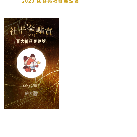
2023 痞客邦社群金點賞