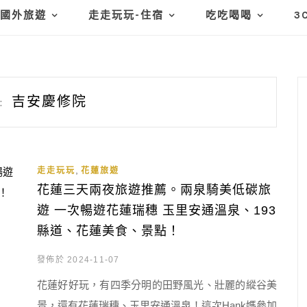
國外旅遊
走走玩玩-住宿
吃吃喝喝
3
吉安慶修院
:
,
走走玩玩
花蓮旅遊
花蓮三天兩夜旅遊推薦。兩泉騎美低碳旅
遊 一次暢遊花蓮瑞穗 玉里安通溫泉、193
縣道、花蓮美食、景點！
發佈於 2024-11-07
花蓮好好玩，有四季分明的田野風光、壯麗的縱谷美
景，還有花蓮瑞穗、玉里安通溫泉！這次Hank媽參加