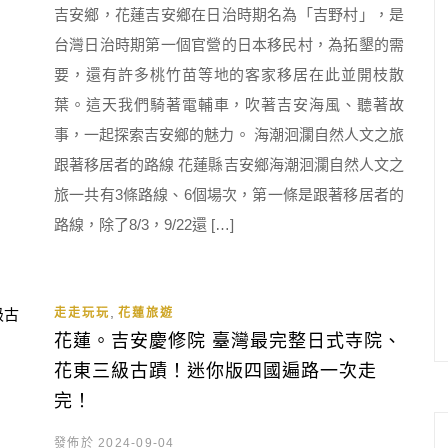
吉安鄉，花蓮吉安鄉在日治時期名為「吉野村」，是
台灣日治時期第一個官營的日本移民村，為拓墾的需
要，還有許多桃竹苗等地的客家移居在此並開枝散
葉。這天我們騎著電輔車，吹著吉安海風、聽著故
事，一起探索吉安鄉的魅力。 海潮洄瀾自然人文之旅
跟著移居者的路線 花蓮縣吉安鄉海潮洄瀾自然人文之
旅一共有3條路線、6個場次，第一條是跟著移居者的
路線，除了8/3，9/22還 […]
,
走走玩玩
花蓮旅遊
花蓮。吉安慶修院 臺灣最完整日式寺院、
花東三級古蹟！迷你版四國遍路一次走
完！
發佈於 2024-09-04