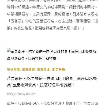
導覽介紹超過60年歷史的泰成中藥房，讓我們對中藥材、
中藥相關器材、工具有更深一層的認識。另外還有以酒家
「雪香亭」命名的豆漿豆花店、密室逃脫、實際體驗「抓
猴」的逃生路徑，聽著導覽老師身歷其境、很 […]
,
,
,
吃吃喝喝
苗栗旅遊
苗栗美食
走走玩玩
苗栗南庄。吃早餐是一件很 chill 的事！南庄山水餐
桌 從產地到餐桌、民宿特色早餐推薦！
發佈於 2024-09-02
南庄不只有好山好水，還有好料理！睽違十年，苗栗縣南