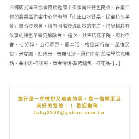
庄鄉觀光產業協會再度邀請十多家南庄特色民宿，在南江
休閒農業區遊客中心舉辦的「南庄山水餐桌、民宿特色早
餐」聯合發表會，讓有國際慢城認證的南庄，搭配精彩有
故事的特色早餐更加融合。 這次一共集結燕子陶、東村宿
舍、七分醉、山行寄野、蔓森活、格拉斯行館、星宿民
宿、米堤園、紅磚屋、普羅旺斯，還有南苑-藍帶學院派糕
點、曲中居-桂啡蛋、黃金傳說-窯烤麵包、桂花品- […]
旅行是一件愉悅又療癒的事，是一場精采且
美好的冒險！！ 歡迎邀稿 :
fabg2303@yahoo.com.tw