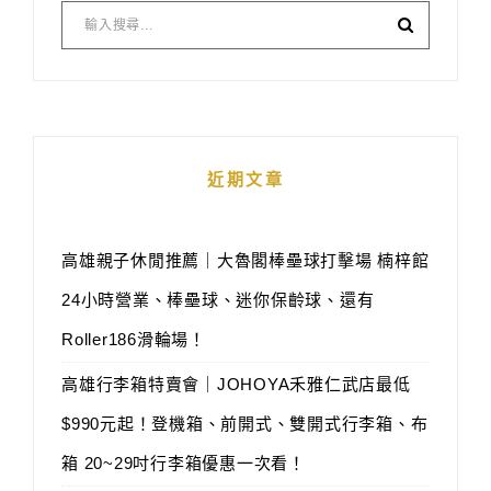
近期文章
高雄親子休閒推薦｜大魯閣棒壘球打擊場 楠梓館
24小時營業、棒壘球、迷你保齡球、還有
Roller186滑輪場！
高雄行李箱特賣會｜JOHOYA禾雅仁武店最低
$990元起！登機箱、前開式、雙開式行李箱、布
箱 20~29吋行李箱優惠一次看！