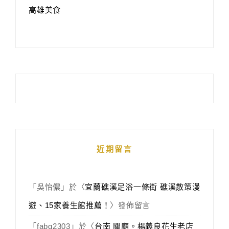
高雄美食
近期留言
「
吳怡儂
」於〈
宜蘭礁溪足浴一條街 礁溪散策漫
遊、15家養生館推薦！
〉發佈留言
「
fabg2303
」於〈
台南 關廟。楊義良花生老店