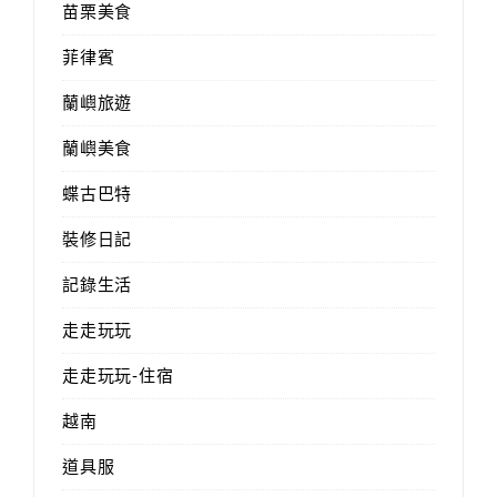
苗栗美食
菲律賓
蘭嶼旅遊
蘭嶼美食
蝶古巴特
裝修日記
記錄生活
走走玩玩
走走玩玩-住宿
越南
道具服