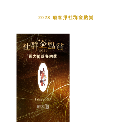
2023 痞客邦社群金點賞