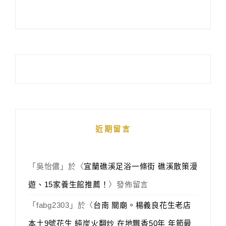
近期留言
「
吳怡儂
」於〈
宜蘭礁溪足浴一條街 礁溪散策漫
遊、15家養生館推薦！
〉發佈留言
「
fabg2303
」於〈
台南 關廟。楊義良花生老店
本土9號花生 純炭火翻炒 在地飄香50年 年節最