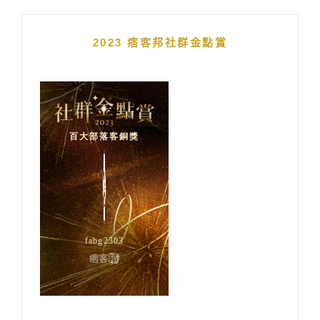
2023 痞客邦社群金點賞