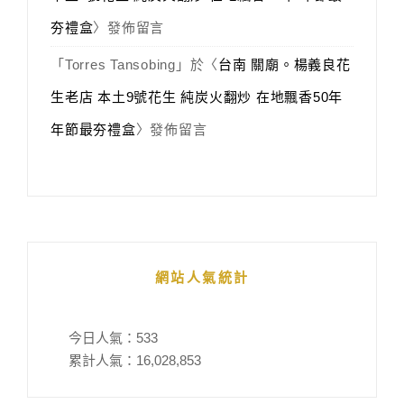
夯禮盒
〉發佈留言
「
Torres Tansobing
」於〈
台南 關廟。楊義良花
生老店 本土9號花生 純炭火翻炒 在地飄香50年
年節最夯禮盒
〉發佈留言
網站人氣統計
今日人氣：
533
累計人氣：
16,028,853