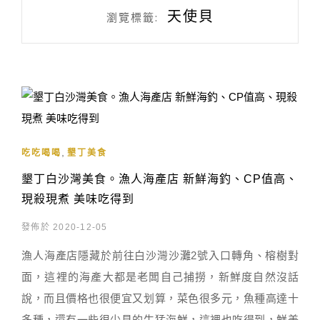
天使貝
瀏覽標籤:
,
吃吃喝喝
墾丁美食
墾丁白沙灣美食。漁人海產店 新鮮海釣、CP值高、
現殺現煮 美味吃得到
發佈於 2020-12-05
漁人海產店隱藏於前往白沙灣沙灘2號入口轉角、榕樹對
面，這裡的海產大都是老闆自己捕撈，新鮮度自然沒話
說，而且價格也很便宜又划算，菜色很多元，魚種高達十
多種，還有一些很少見的生猛海鮮，這裡也吃得到，鮮美