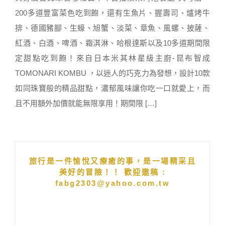
200多道豐富菜色吃到飽，還有生魚片、握壽司、爐烤牛
排、德國豬腳、生蠔、旭蟹、淡菜、章魚、風螺、披薩、
紅酒、白酒、啤酒、霜淇淋、哈根達斯以及10多道期間限
定甜點吃到飽！來自日本米其林星級主廚-昆布智成
TOMONARI KOMBU ，以迷人的巧克力為發想，設計10款
如同珠寶般的精品甜點，濃郁風味讓你吃一口就愛上，而
且不用額外加價就能無限享用！期間限 […]
旅行是一件愉悅又療癒的事，是一場精采且
美好的冒險！！ 歡迎邀稿 :
fabg2303@yahoo.com.tw