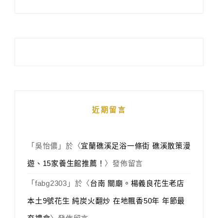
近期留言
「
吳怡儂
」於〈
宜蘭礁溪足浴一條街 礁溪散策漫
遊、15家養生館推薦！
〉發佈留言
「
fabg2303
」於〈
台南 關廟。楊義良花生老店
本土9號花生 純炭火翻炒 在地飄香50年 年節最