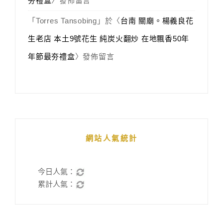
夯禮盒
〉發佈留言
「
Torres Tansobing
」於〈
台南 關廟。楊義良花
生老店 本土9號花生 純炭火翻炒 在地飄香50年
年節最夯禮盒
〉發佈留言
網站人氣統計
今日人氣：
累計人氣：