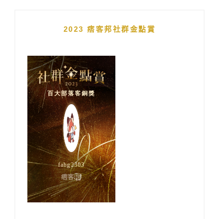
2023 痞客邦社群金點賞