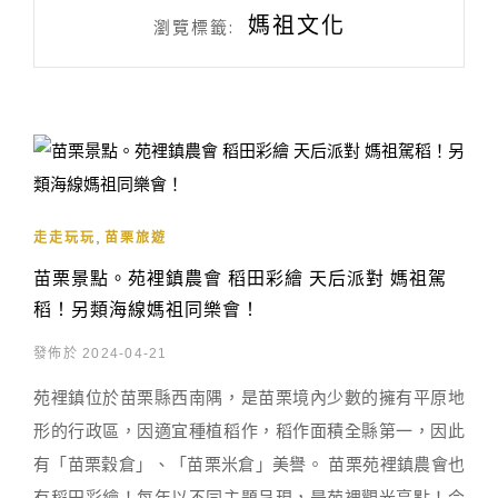
媽祖文化
瀏覽標籤:
,
走走玩玩
苗栗旅遊
苗栗景點。苑裡鎮農會 稻田彩繪 天后派對 媽祖駕
稻！另類海線媽祖同樂會！
發佈於 2024-04-21
苑裡鎮位於苗栗縣西南隅，是苗栗境內少數的擁有平原地
形的行政區，因適宜種植稻作，稻作面積全縣第一，因此
有「苗栗穀倉」、「苗栗米倉」美譽。 苗栗苑裡鎮農會也
有稻田彩繪！每年以不同主題呈現，是苑裡觀光亮點！今