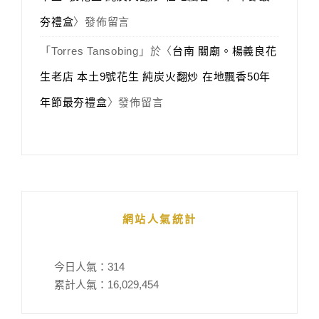
夯禮盒
〉發佈留言
「
Torres Tansobing
」於〈
台南 關廟。楊義良花
生老店 本土9號花生 純炭火翻炒 在地飄香50年
年節最夯禮盒
〉發佈留言
網站人氣統計
今日人氣：
314
累計人氣：
16,029,454