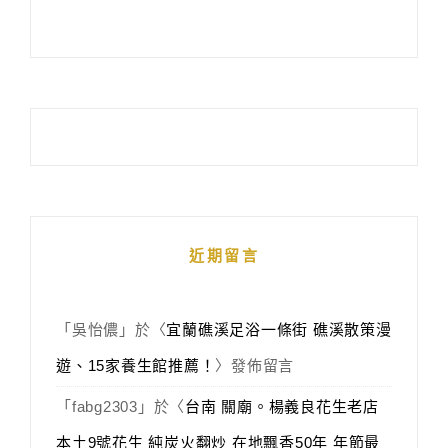
近期留言
「
吳怡儂
」於〈
宜蘭礁溪足浴一條街 礁溪散策漫
遊、15家養生館推薦！
〉發佈留言
「
fabg2303
」於〈
台南 關廟。楊義良花生老店
本土9號花生 純炭火翻炒 在地飄香50年 年節最