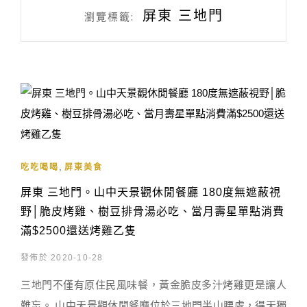
屏東 三地門
瀏覽標籤:
,
吃吃喝喝
屏東美食
屏東 三地門。山中天景觀休閒餐廳 180度無遮蔽視
野│脆皮烤雞、樹豆排骨湯必吃、當月壽星單點消費
滿$2500還送烤雞乙隻
發佈於 2020-10-28
三地門不僅有原住民風味餐，黃金脆皮多汁烤雞更是讓人
難忘。 山中天景觀休閒餐廳位於三地門半山腰處，得天獨