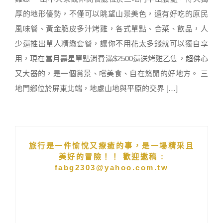
厚的地形優勢，不僅可以眺望山景美色，還有好吃的原民
風味餐、黃金脆皮多汁烤雞，各式單點、合菜、飲品，人
少還推出單人精緻套餐，讓你不用花太多錢就可以獨自享
用，現在當月壽星單點消費滿$2500還送烤雞乙隻，超佛心
又大器的，是一個賞景、嚐美食、自在悠閒的好地方。 三
地門鄉位於屏東北端，地處山地與平原的交界 […]
旅行是一件愉悅又療癒的事，是一場精采且
美好的冒險！！ 歡迎邀稿 :
fabg2303@yahoo.com.tw