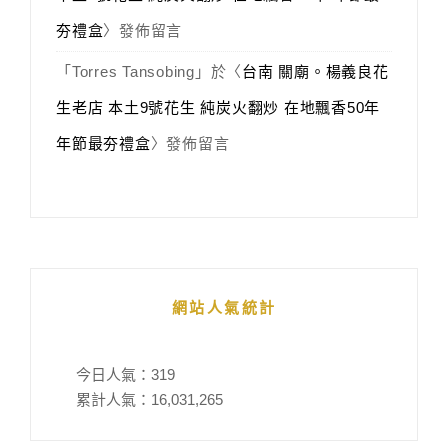
夯禮盒
〉發佈留言
「
Torres Tansobing
」於〈
台南 關廟。楊義良花
生老店 本土9號花生 純炭火翻炒 在地飄香50年
年節最夯禮盒
〉發佈留言
網站人氣統計
今日人氣：
319
累計人氣：
16,031,265