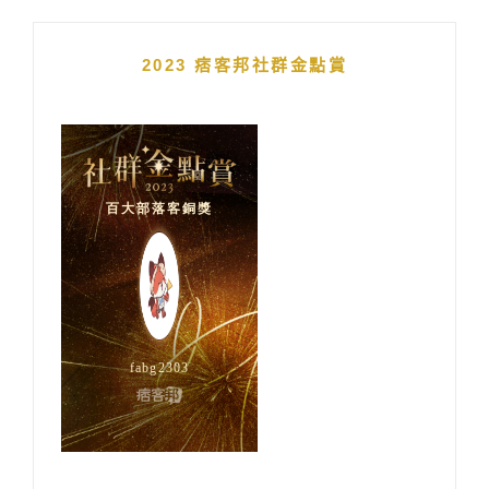
2023 痞客邦社群金點賞