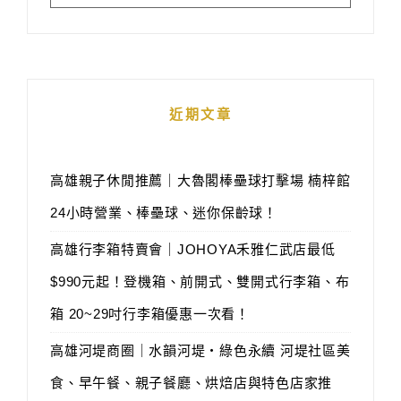
近期文章
高雄親子休閒推薦｜大魯閣棒壘球打擊場 楠梓館
24小時營業、棒壘球、迷你保齡球！
高雄行李箱特賣會｜JOHOYA禾雅仁武店最低
$990元起！登機箱、前開式、雙開式行李箱、布
箱 20~29吋行李箱優惠一次看！
高雄河堤商圈｜水韻河堤‧綠色永續 河堤社區美
食、早午餐、親子餐廳、烘焙店與特色店家推