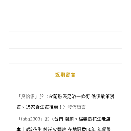
近期留言
「
吳怡儂
」於〈
宜蘭礁溪足浴一條街 礁溪散策漫
遊、15家養生館推薦！
〉發佈留言
「
fabg2303
」於〈
台南 關廟。楊義良花生老店
本土9號花生 純炭火翻炒 在地飄香50年 年節最