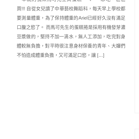
買!!! 自從女兒讀了中華藝校舞蹈科，每天早上學校都
要測量體重，為了保持體重的Ariel已經好久沒有滿足
口腹之慾了。 而馬可先生的蛋糕捲是採用有機發芽濃
豆漿做的，堅持不加一滴水，無人工添加，吃完對身
體較無負擔，對平時很注意身材保養的青年、大嬸們
不怕造成體重負擔，又可滿足口慾，讓 […]