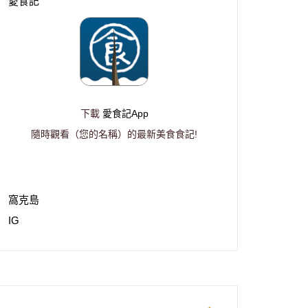
愛食記
下載
愛食記App
隨時觀看（您的名稱）的最新美食食記!
窩克島
IG