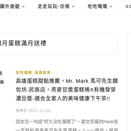
國外旅遊
走走玩玩-住宿
吃吃喝喝
3
彌月蛋糕滿月送禮
,
吃吃喝喝
高雄美食
高雄蛋糕甜點推薦。Mr. Mark 馬可先生麵
包坊-民族店，燕麥豆漿蛋糕捲X有機發芽
濃豆漿-適合全家人的美味健康下午茶!!
發佈於 2017-12-05
因女兒一句話”好久沒吃蛋糕了”，愛女狂魔的Hank拔
一早就約我來馬可先生買蛋糕。ㄟ~~~想吃，爸爸