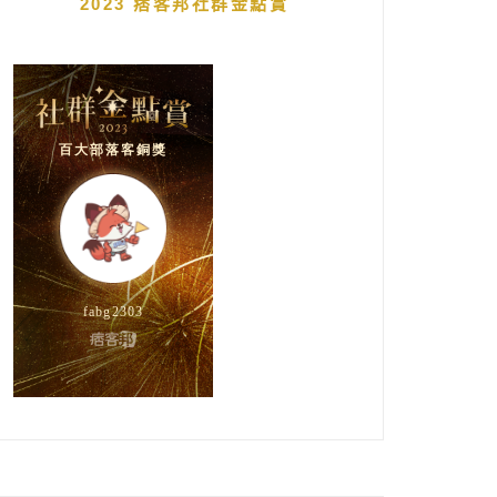
2023 痞客邦社群金點賞