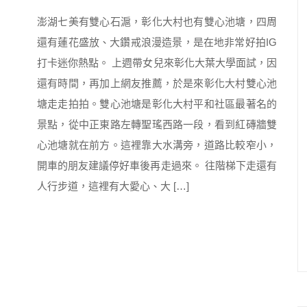
澎湖七美有雙心石滬，彰化大村也有雙心池塘，四周
還有蓮花盛放、大鑽戒浪漫造景，是在地非常好拍IG
打卡迷你熱點。 上週帶女兒來彰化大葉大學面試，因
還有時間，再加上網友推薦，於是來彰化大村雙心池
塘走走拍拍。雙心池塘是彰化大村平和社區最著名的
景點，從中正東路左轉聖瑤西路一段，看到紅磚牆雙
心池塘就在前方。這裡靠大水溝旁，道路比較窄小，
開車的朋友建議停好車後再走過來。 往階梯下走還有
人行步道，這裡有大愛心、大 […]