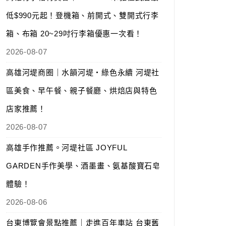
低$990元起！登機箱、前開式、雙開式行李
箱、布箱 20~29吋行李箱優惠一次看！
2026-08-07
高雄河堤商圈｜水韻河堤‧綠色永續 河堤社
區美食、早午餐、親子餐廳、烘焙店與特色
店家推薦！
2026-08-07
高雄手作推薦。河堤社區 JOYFUL
GARDEN手作美學、酒墨畫、氨基酸寶石皂
體驗！
2026-08-06
台東博覽會景點推薦｜走進百年車站 台東舊