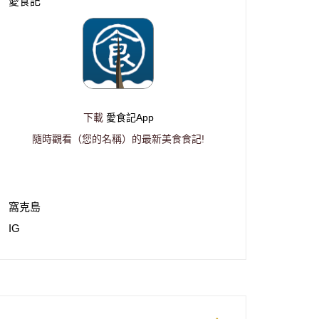
愛食記
下載
愛食記App
隨時觀看（您的名稱）的最新美食食記!
窩克島
IG