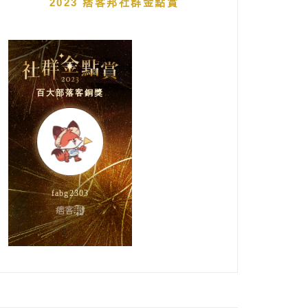
2023 痞客邦社群金點賞