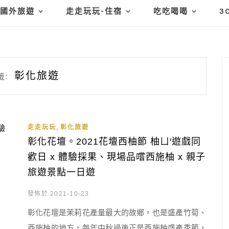
國外旅遊
走走玩玩-住宿
吃吃喝喝
3
彰化旅遊
籤:
,
走走玩玩
彰化旅遊
彰化花壇。2021花壇西柚節 柚ㄩ′遊戲同
歡日 x 體驗採果、現場品嚐西施柚 x 親子
旅遊景點一日遊
發佈於 2021-10-23
彰化花壇是茉莉花產量最大的故鄉，也是盛產竹筍、
西施柚的地方，每年中秋過後正是西施柚盛產季節，