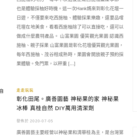
也是體驗採柚好時機。這一次Hank媽來到彰化花壇一
日遊，不僅要來吃西施柚、體驗採果樂趣，還要品嚐
花壇在地美食，看看西施柚除了可以直接吃，還可以
做成什麼農特產品。 山富果園 優質觀光果園 認識西
施柚、親子採果 山富果園是彰化花壇優質觀光果園，
每年西施柚、茂谷柑成熟時，果園會開放親子預約採
果體驗。免門票，以秤重 […]
走走玩玩
彰化田尾。廣善園藝 神秘果的家 神秘果
冰棒 真桂自然 DIY萬用清潔劑
發佈於 2020-07-05
廣善園藝主要經營以神秘果和清華桂為主，是台灣第