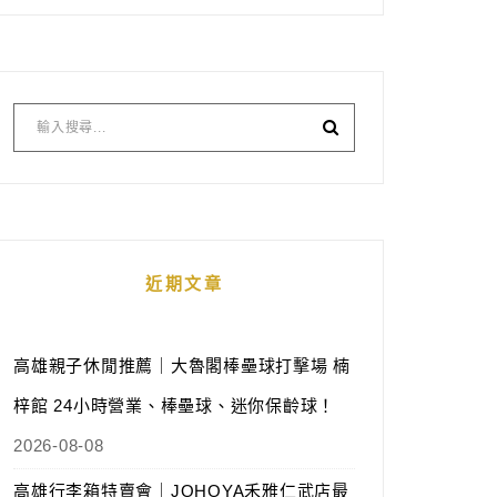
近期文章
高雄親子休閒推薦｜大魯閣棒壘球打擊場 楠
梓館 24小時營業、棒壘球、迷你保齡球！
2026-08-08
高雄行李箱特賣會｜JOHOYA禾雅仁武店最