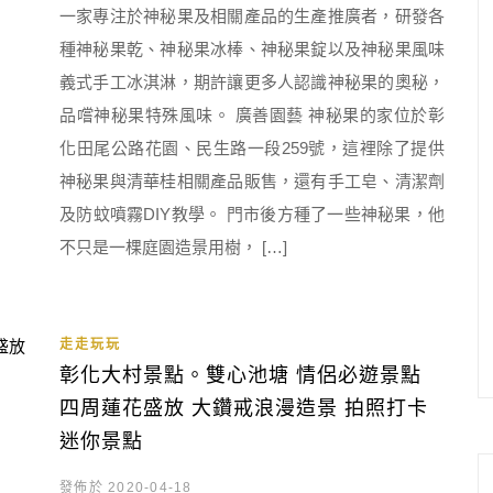
一家專注於神秘果及相關產品的生產推廣者，研發各
種神秘果乾、神秘果冰棒、神秘果錠以及神秘果風味
義式手工冰淇淋，期許讓更多人認識神秘果的奧秘，
品嚐神秘果特殊風味。 廣善園藝 神秘果的家位於彰
化田尾公路花園、民生路一段259號，這裡除了提供
神秘果與清華桂相關產品販售，還有手工皂、清潔劑
及防蚊噴霧DIY教學。 門市後方種了一些神秘果，他
不只是一棵庭園造景用樹， […]
走走玩玩
彰化大村景點。雙心池塘 情侶必遊景點
四周蓮花盛放 大鑽戒浪漫造景 拍照打卡
迷你景點
發佈於 2020-04-18