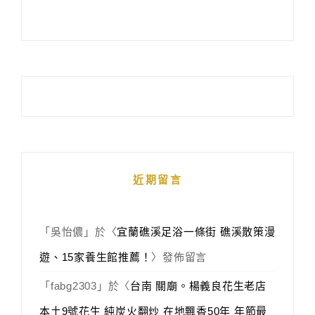
近期留言
「
吳怡儂
」於〈
宜蘭礁溪足浴一條街 礁溪散策漫
遊、15家養生館推薦！
〉發佈留言
「
fabg2303
」於〈
台南 關廟。楊義良花生老店
本土9號花生 純炭火翻炒 在地飄香50年 年節最