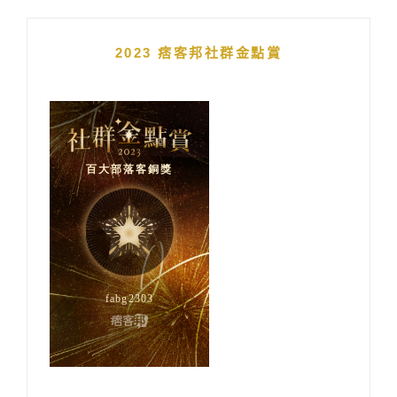
2023 痞客邦社群金點賞