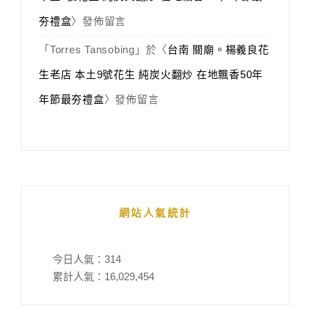
夯禮盒
〉發佈留言
「
Torres Tansobing
」於〈
台南 關廟。楊義良花
生老店 本土9號花生 純炭火翻炒 在地飄香50年
年節最夯禮盒
〉發佈留言
網站人氣統計
今日人氣：
314
累計人氣：
16,029,454