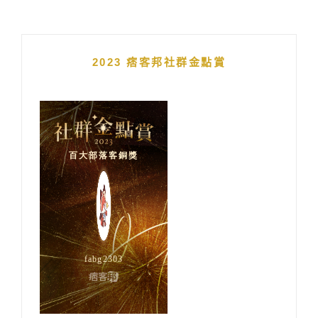
2023 痞客邦社群金點賞