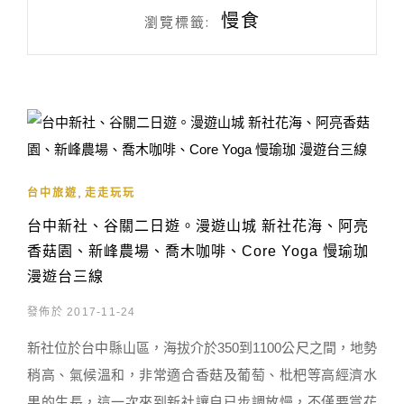
慢食
瀏覽標籤:
,
台中旅遊
走走玩玩
台中新社、谷關二日遊。漫遊山城 新社花海、阿亮
香菇園、新峰農場、喬木咖啡、Core Yoga 慢瑜珈
漫遊台三線
發佈於 2017-11-24
新社位於台中縣山區，海拔介於350到1100公尺之間，地勢
稍高、氣候溫和，非常適合香菇及葡萄、枇杷等高經濟水
果的生長，這一次來到新社讓自已步調放慢，不僅要賞花