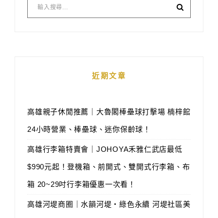
近期文章
高雄親子休閒推薦｜大魯閣棒壘球打擊場 楠梓館
24小時營業、棒壘球、迷你保齡球！
高雄行李箱特賣會｜JOHOYA禾雅仁武店最低
$990元起！登機箱、前開式、雙開式行李箱、布
箱 20~29吋行李箱優惠一次看！
高雄河堤商圈｜水韻河堤‧綠色永續 河堤社區美