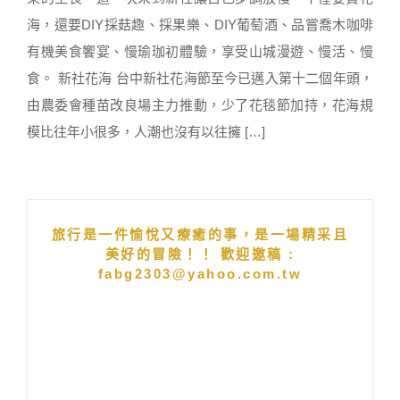
海，還要DIY採菇趣、採果樂、DIY葡萄酒、品嘗喬木咖啡
有機美食饗宴、慢瑜珈初體驗，享受山城漫遊、慢活、慢
食。 新社花海 台中新社花海節至今已邁入第十二個年頭，
由農委會種苗改良場主力推動，少了花毯節加持，花海規
模比往年小很多，人潮也沒有以往擁 […]
旅行是一件愉悅又療癒的事，是一場精采且
美好的冒險！！ 歡迎邀稿 :
fabg2303@yahoo.com.tw