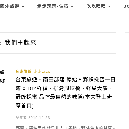
國外旅遊
走走玩玩-住宿
吃吃喝喝
3
我們＋起來
:
,
台東旅遊
走走玩玩
台東旅遊。南田部落 原始人野蜂採蜜一日
遊 x DIY蜂箱、排灣風味餐、蜂巢大餐、
野蜂採蜜 品嚐最自然的味道(本文登上奇
摩首頁)
發佈於 2019-11-23
野蜜，顧名思義就是非人工養殖、野外生產的蜂蜜。