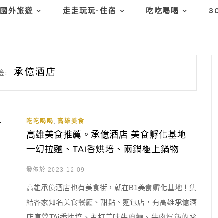
國外旅遊
走走玩玩-住宿
吃吃喝喝
3
承億酒店
籤:
,
吃吃喝喝
高雄美食
高雄美食推薦。承億酒店 美食孵化基地
一幻拉麵、TAi香烘培、兩鍋極上鍋物
發佈於 2023-12-09
高雄承億酒店也有美食街，就在B1美食孵化基地！集
結各家知名美食餐廳、甜點、麵包店，有高雄承億酒
店直營TAi香烘培、主打美味牛肉麵、牛肉燥飯的承