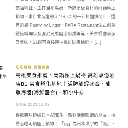
億福利社、主打昆布湯頭、新鮮頂級食材的両鍋極上
鍋物、來自北海道的えびそば 的一幻拉麵快閃店，還
有飛裊 Pastry by Linger、PARA Restaurant法式創意
鐵板料理以及強尼兄弟健康廚房等等，美食餐廳澎派
又美味，B1還可直接通往高雄圖書總館， […]
,
吃吃喝喝
高雄美食
高雄美食推薦。両鍋極上鍋物 高雄承億酒
店B1 美食孵化基地｜活體龍蝦盛合、龍
蝦海陸(海鮮盛合)、和小牛排
發佈於 2023-12-08
喜歡美味頂級日本A5和牛、新鮮活體龍蝦的朋友，推
薦必吃両鍋極上鍋物！ 「両」為日本漢字的「兩」，