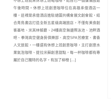
不想上班就來休想上班喝咖啡，給自己一個慵懶放鬆
午後時間。休想上班創意咖啡位在高雄承億酒店一
樓，這裡是承億酒店進駐總圖共構會展文創會館，結
合青鳥書店打造全新五星級高端旅店，不僅有美食創
客基地、米其林餐廳、24樓高空無邊際泳池、池畔酒
吧、拳灣高空健身房俱樂部、高空SPA芳療室、書香
人文旅館，一樓還有休想上班創意咖啡，主打創意水
果氣泡咖啡、提拉米蘇創意甜點，每一杯咖啡都有專
屬於自己獨特的名字，有加了柳橙 […]