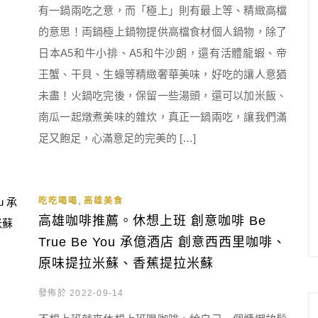
有一鍋兩吃之意，而「極上」則有最上等、精緻高檔
的意思！両鍋極上鍋物提供高檔食材個人鍋物，除了
日本A5和牛小排、A5和牛沙朗，還有活體龍蝦、帝
王蟹、干貝、生蠔等精緻奢華美味，好吃的讓人意猶
未盡！火鍋吃完後，保留一些湯頭，還可以加米飯、
南瓜一起燉煮美味的雜炊，真正一鍋兩吃，讓我們滿
足又飽足，心滿意足的完美的 […]
,
吃吃喝喝
高雄美食
高雄咖啡推薦。休想上班 創意咖啡 Be
True Be You 承億酒店 創意西西里咖啡、
原味提拉米蘇、香蕉提拉米蘇
發佈於 2022-09-14