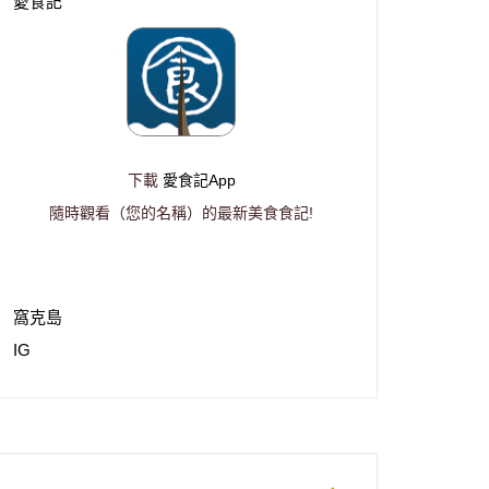
愛食記
下載
愛食記App
隨時觀看（您的名稱）的最新美食食記!
窩克島
IG