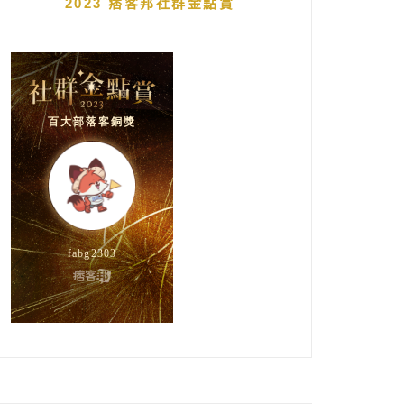
2023 痞客邦社群金點賞