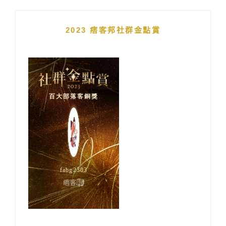
2023 痞客邦社群金點賞