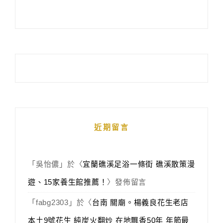
近期留言
「
吳怡儂
」於〈
宜蘭礁溪足浴一條街 礁溪散策漫
遊、15家養生館推薦！
〉發佈留言
「
fabg2303
」於〈
台南 關廟。楊義良花生老店
本土9號花生 純炭火翻炒 在地飄香50年 年節最