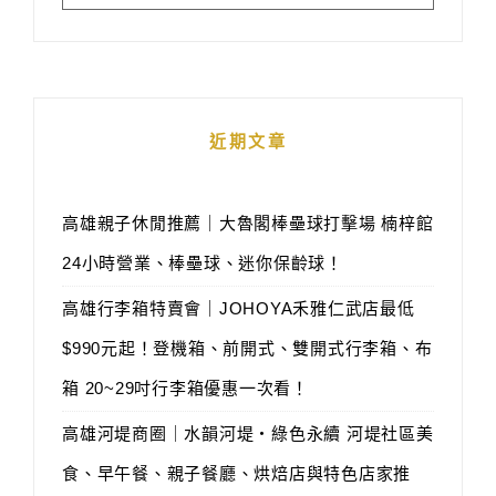
近期文章
高雄親子休閒推薦｜大魯閣棒壘球打擊場 楠梓館
24小時營業、棒壘球、迷你保齡球！
高雄行李箱特賣會｜JOHOYA禾雅仁武店最低
$990元起！登機箱、前開式、雙開式行李箱、布
箱 20~29吋行李箱優惠一次看！
高雄河堤商圈｜水韻河堤‧綠色永續 河堤社區美
食、早午餐、親子餐廳、烘焙店與特色店家推