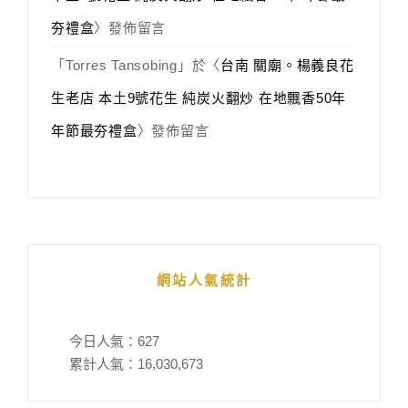
夯禮盒
〉發佈留言
「
Torres Tansobing
」於〈
台南 關廟。楊義良花
生老店 本土9號花生 純炭火翻炒 在地飄香50年
年節最夯禮盒
〉發佈留言
網站人氣統計
今日人氣：
627
累計人氣：
16,030,673