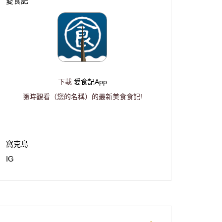
愛食記
下載
愛食記App
隨時觀看（您的名稱）的最新美食食記!
窩克島
IG