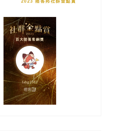
2023 痞客邦社群金點賞