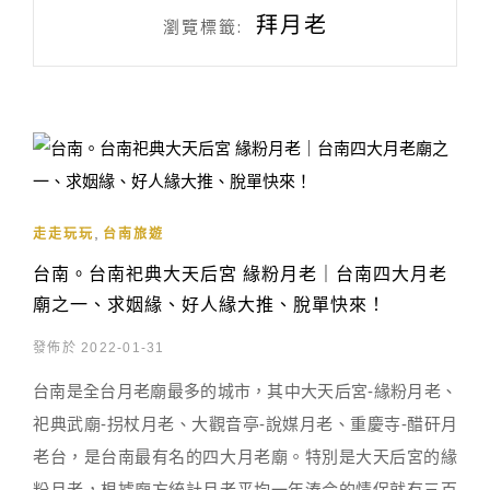
拜月老
瀏覽標籤:
,
走走玩玩
台南旅遊
台南。台南祀典大天后宮 緣粉月老｜台南四大月老
廟之一、求姻緣、好人緣大推、脫單快來！
發佈於 2022-01-31
台南是全台月老廟最多的城市，其中大天后宮-緣粉月老、
祀典武廟-拐杖月老、大觀音亭-說媒月老、重慶寺-醋矸月
老台，是台南最有名的四大月老廟。特別是大天后宮的緣
粉月老，根據廟方統計月老平均一年湊合的情侶就有三百