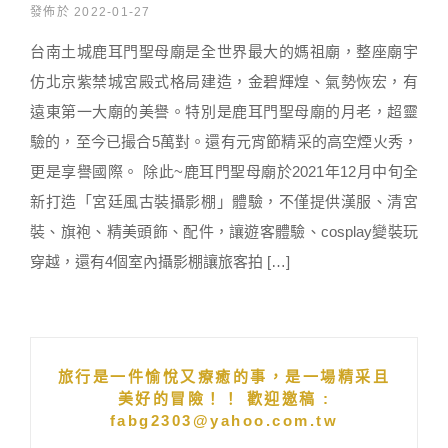
發佈於 2022-01-27
台南土城鹿耳門聖母廟是全世界最大的媽祖廟，整座廟宇
仿北京紫禁城宮殿式格局建造，金碧輝煌、氣勢恢宏，有
遠東第一大廟的美譽。特別是鹿耳門聖母廟的月老，超靈
驗的，至今已撮合5萬對。還有元宵節精采的高空煙火秀，
更是享譽國際。 除此~鹿耳門聖母廟於2021年12月中旬全
新打造「宮廷風古裝攝影棚」體驗，不僅提供漢服、清宮
裝、旗袍、精美頭飾、配件，讓遊客體驗、cosplay變裝玩
穿越，還有4個室內攝影棚讓旅客拍 […]
旅行是一件愉悅又療癒的事，是一場精采且
美好的冒險！！ 歡迎邀稿 :
fabg2303@yahoo.com.tw