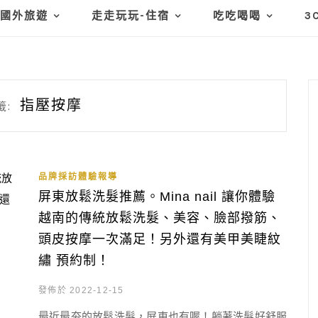
國外旅遊
走走玩玩-住宿
吃吃喝喝
3
指壓按摩
籤:
品牌採訪體驗報導
屏東放鬆洗髮推薦。Mina nail 讓你體驗
越南的傳統放鬆洗髮、美容、臉部撥筋、
頭皮按摩一次滿足！另外還有美甲美睫紋
繡 預約制！
發佈於 2022-12-15
最近最夯的放鬆洗髮，屏東也有喔！躺著洗髮好舒服