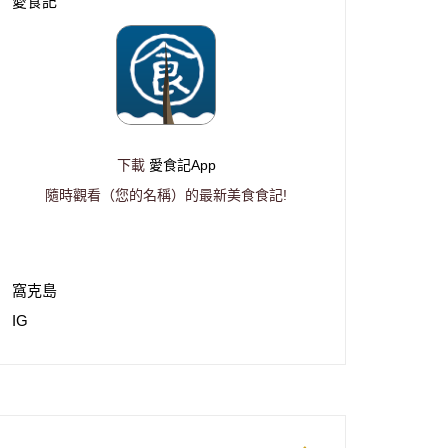
愛食記
下載
愛食記App
隨時觀看（您的名稱）的最新美食食記!
窩克島
IG