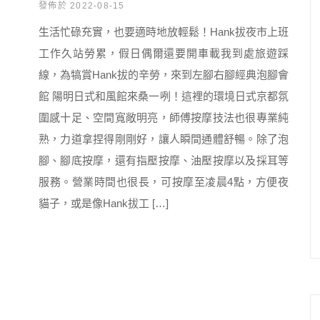
發佈於 2022-08-15
生活忙碌充實，也要適時地放輕鬆！Hank拔夜市上班
工作久站勞累，假日偶爾還要開車載我到處旅遊踩
線，為犒賞Hank拔的辛勞，來到左腳右腳經典泡腳會
館 陽明日式和風館來桑一咧！這裡的環境日式京都氛
圍感十足、空間寬敞明亮，師傅按摩技法也很專業純
熟，力道拿捏得剛剛好，讓人瞬間通體舒暢。除了泡
腳、腳底按摩，還有指壓按摩、油壓按摩以及採耳等
服務。營業時間也很長，可按摩至凌晨4點，方便夜
貓子，或是像Hank拔工 […]