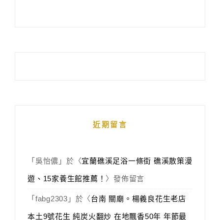
近期留言
「
吳怡儂
」於〈
宜蘭礁溪足浴一條街 礁溪散策漫
遊、15家養生館推薦！
〉發佈留言
「
fabg2303
」於〈
台南 關廟。楊義良花生老店
本土9號花生 純炭火翻炒 在地飄香50年 年節最