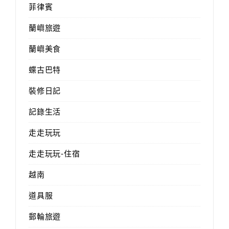
菲律賓
蘭嶼旅遊
蘭嶼美食
蝶古巴特
裝修日記
記錄生活
走走玩玩
走走玩玩-住宿
越南
道具服
郵輪旅遊