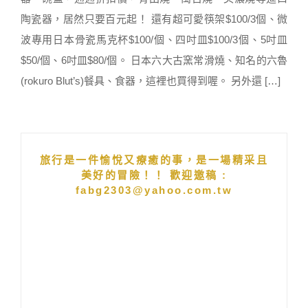
陶瓷器，居然只要百元起！ 還有超可愛筷架$100/3個、微
波專用日本骨瓷馬克杯$100/個、四吋皿$100/3個、5吋皿
$50/個、6吋皿$80/個。 日本六大古窯常滑燒、知名的六魯
(rokuro Blut’s)餐具、食器，這裡也買得到喔。 另外還 […]
旅行是一件愉悅又療癒的事，是一場精采且
美好的冒險！！ 歡迎邀稿 :
fabg2303@yahoo.com.tw