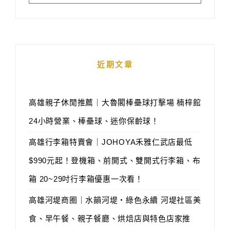
近期文章
高雄親子休閒推薦｜大魯閣棒壘球打擊場 楠梓館
24小時營業、棒壘球、迷你保齡球！
高雄行李箱特賣會｜JOHOYA禾雅仁武店最低
$990元起！登機箱、前開式、雙開式行李箱、布
箱 20~29吋行李箱優惠一次看！
高雄河堤商圈｜水韻河堤‧綠色永續 河堤社區美
食、早午餐、親子餐廳、烘焙店與特色店家推