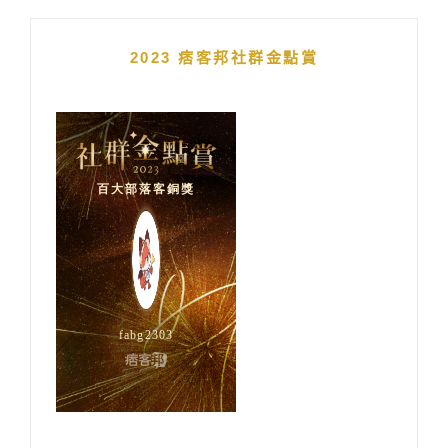
2023 痞客邦社群金點賞