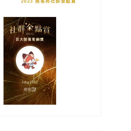
2023 痞客邦社群金點賞