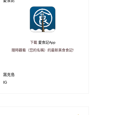
愛食記
下載
愛食記App
隨時觀看（您的名稱）的最新美食食記!
窩克島
IG