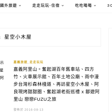
國外旅遊
走走玩玩-住宿
吃吃喝喝
3
星空小木屋
:
,
嘉義旅遊
走走玩玩
嘉義阿里山。奮起湖百年舊車站、四方
竹、火車展示館、百年土地公廟、雨中漫
步台灣杉森林棧道、再訪星空小木屋、阿
良現烤甜甜圈、奮起湖老街巡禮 x 鄒遊阿
里山 戀戀FUZU之旅
發佈於 2016-08-13