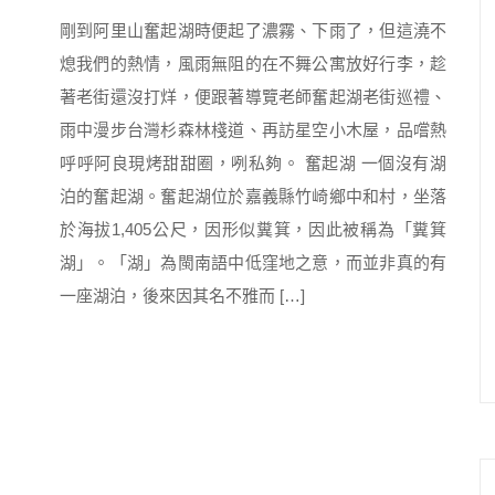
剛到阿里山奮起湖時便起了濃霧、下雨了，但這澆不
熄我們的熱情，風雨無阻的在不舞公寓放好行李，趁
著老街還沒打烊，便跟著導覽老師奮起湖老街巡禮、
雨中漫步台灣杉森林棧道、再訪星空小木屋，品嚐熱
呼呼阿良現烤甜甜圈，咧私夠。 奮起湖 一個沒有湖
泊的奮起湖。奮起湖位於嘉義縣竹崎鄉中和村，坐落
於海拔1,405公尺，因形似糞箕，因此被稱為「糞箕
湖」。「湖」為閩南語中低窪地之意，而並非真的有
一座湖泊，後來因其名不雅而 […]