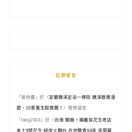
近期留言
「
吳怡儂
」於〈
宜蘭礁溪足浴一條街 礁溪散策漫
遊、15家養生館推薦！
〉發佈留言
「
fabg2303
」於〈
台南 關廟。楊義良花生老店
本土9號花生 純炭火翻炒 在地飄香50年 年節最