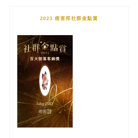
2023 痞客邦社群金點賞