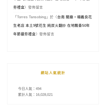
夯禮盒
〉發佈留言
「
Torres Tansobing
」於〈
台南 關廟。楊義良花
生老店 本土9號花生 純炭火翻炒 在地飄香50年
年節最夯禮盒
〉發佈留言
網站人氣統計
今日人氣：
494
累計人氣：
16,028,021