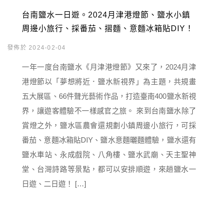
台南鹽水一日遊。2024月津港燈節、鹽水小鎮
周邊小旅行、採番茄、摺麵、意麵冰箱貼DIY！
發佈於 2024-02-04
一年一度台南鹽水《月津港燈節》又來了，2024月津
港燈節以「夢想將近．鹽水新視界」為主題，共規畫
五大展區、66件聲光藝術作品，打造臺南400鹽水新視
界，讓遊客體驗不一樣感官之旅。 來到台南鹽水除了
賞燈之外，鹽水區農會還規劃小鎮周邊小旅行，可採
番茄、意麵冰箱貼DIY、鹽水意麵曬麵體驗，鹽水還有
鹽水車站、永成戲院、八角樓、鹽水武廟、天主聖神
堂、台灣詩路等景點，都可以安排順遊，來趟鹽水一
日遊、二日遊！ […]