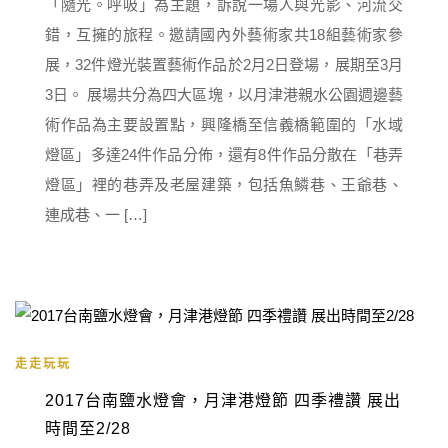
「隨光。呼吸」為主題，訴說一場人與光影、河流交
錯，互擁的旅程。邀請國內外藝術家共18組藝術家參
展，32件燈光裝置藝術作品於2月2日登場，展期至3月
3日。 展場共分為四大區塊，以月津港親水公園週邊藝
術作品為主要設置點，興隆橋至信義橋範圍的「水域
燈區」多達24件作品分佈，還有8件作品分散在「巷弄
燈區」裡的巷弄及老屋建築，包括魚鱗巷、王爺巷、
連成巷、一 […]
走走玩玩
2017台南鹽水燈會，月津港燈節 四季禮讚 展出
時間至2/28