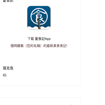
愛食記
下載
愛食記App
隨時觀看（您的名稱）的最新美食食記!
窩克島
IG