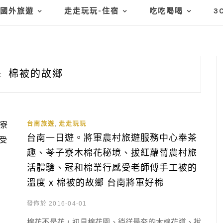
國外旅遊
走走玩玩-住宿
吃吃喝喝
3
棉被的故鄉
:
,
台南旅遊
走走玩玩
台南一日遊。將軍農村旅遊服務中心奉茶
趣、苓子寮木棉花秘境、拔紅蘿蔔農村旅
活體驗、冠和棉業行感受老師傅手工被的
溫度 x 棉被的故鄉 台南將軍好棉
發佈於 2016-04-01
棉花不是花，初見棉花園、徜徉最夯的木棉花道、拔