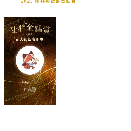
2023 痞客邦社群金點賞