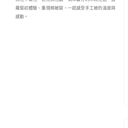
蘿蔔初體驗、重現棉被窟，一起感受手工被的溫度與
感動。