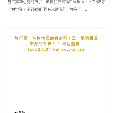
爵在高雄也有門市了，就位於左營福中居裡面，下午4點才
開始營業，不到4點已經有人跟我們一樣在門 […]
旅行是一件愉悅又療癒的事，是一場精采且
美好的冒險！！ 歡迎邀稿 :
fabg2303@yahoo.com.tw
愛食記