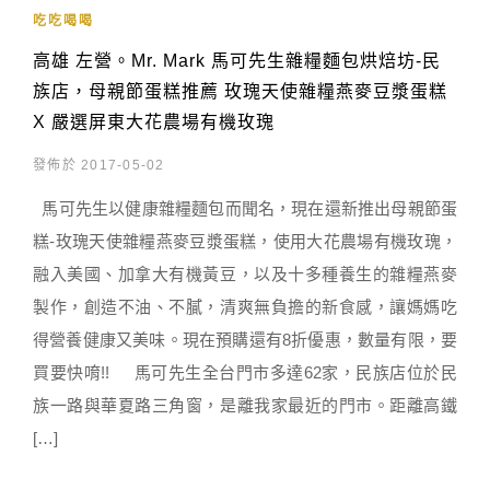
吃吃喝喝
高雄 左營。Mr. Mark 馬可先生雜糧麵包烘焙坊-民
族店，母親節蛋糕推薦 玫瑰天使雜糧燕麥豆漿蛋糕
X 嚴選屏東大花農場有機玫瑰
發佈於 2017-05-02
馬可先生以健康雜糧麵包而聞名，現在還新推出母親節蛋
糕-玫瑰天使雜糧燕麥豆漿蛋糕，使用大花農場有機玫瑰，
融入美國、加拿大有機黃豆，以及十多種養生的雜糧燕麥
製作，創造不油、不膩，清爽無負擔的新食感，讓媽媽吃
得營養健康又美味。現在預購還有8折優惠，數量有限，要
買要快唷!! 馬可先生全台門市多達62家，民族店位於民
族一路與華夏路三角窗，是離我家最近的門市。距離高鐵
[…]