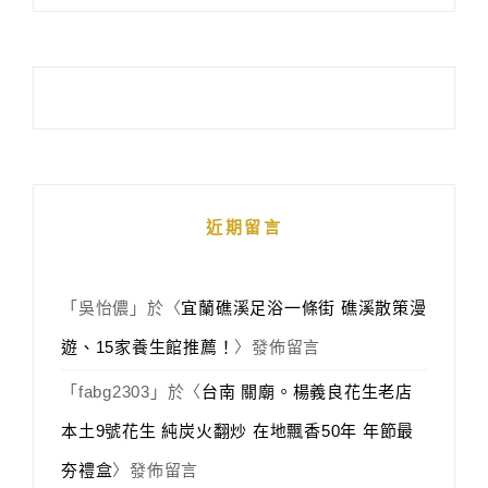
近期留言
「
吳怡儂
」於〈
宜蘭礁溪足浴一條街 礁溪散策漫
遊、15家養生館推薦！
〉發佈留言
「
fabg2303
」於〈
台南 關廟。楊義良花生老店
本土9號花生 純炭火翻炒 在地飄香50年 年節最
夯禮盒
〉發佈留言