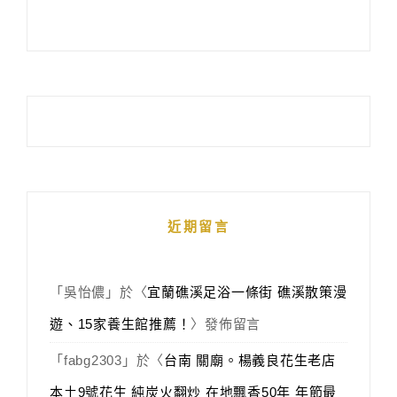
近期留言
「
吳怡儂
」於〈
宜蘭礁溪足浴一條街 礁溪散策漫
遊、15家養生館推薦！
〉發佈留言
「
fabg2303
」於〈
台南 關廟。楊義良花生老店
本土9號花生 純炭火翻炒 在地飄香50年 年節最