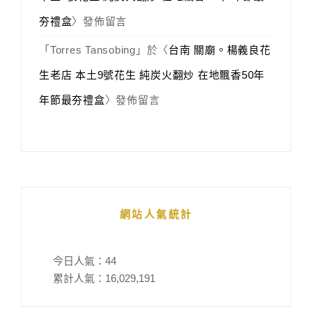
夯禮盒
〉發佈留言
「
Torres Tansobing
」於〈
台南 關廟。楊義良花
生老店 本土9號花生 純炭火翻炒 在地飄香50年
年節最夯禮盒
〉發佈留言
網站人氣統計
今日人氣：
44
累計人氣：
16,029,191