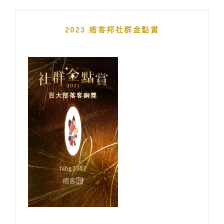
2023 痞客邦社群金點賞