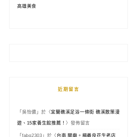
高雄美食
近期留言
「
吳怡儂
」於〈
宜蘭礁溪足浴一條街 礁溪散策漫
遊、15家養生館推薦！
〉發佈留言
「
fabg2303
」於〈
台南 關廟。楊義良花生老店