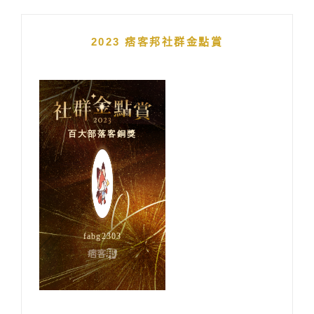
2023 痞客邦社群金點賞