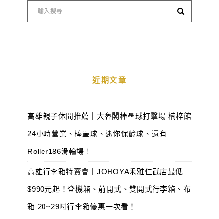
近期文章
高雄親子休閒推薦｜大魯閣棒壘球打擊場 楠梓館
24小時營業、棒壘球、迷你保齡球、還有
Roller186滑輪場！
高雄行李箱特賣會｜JOHOYA禾雅仁武店最低
$990元起！登機箱、前開式、雙開式行李箱、布
箱 20~29吋行李箱優惠一次看！