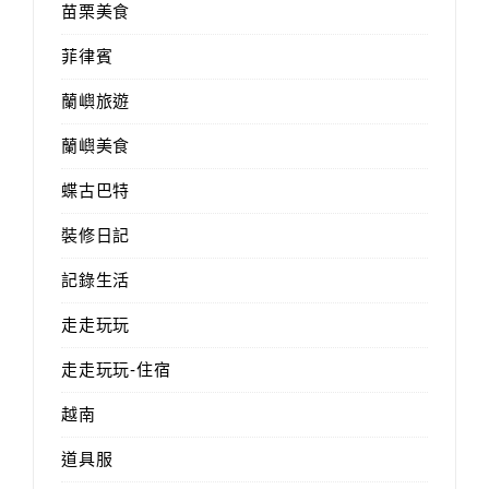
苗栗美食
菲律賓
蘭嶼旅遊
蘭嶼美食
蝶古巴特
裝修日記
記錄生活
走走玩玩
走走玩玩-住宿
越南
道具服