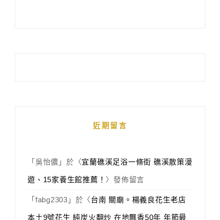
近期留言
「
吳怡儂
」於〈
宜蘭礁溪足浴一條街 礁溪散策漫
遊、15家養生館推薦！
〉發佈留言
「
fabg2303
」於〈
台南 關廟。楊義良花生老店
本土9號花生 純炭火翻炒 在地飄香50年 年節最