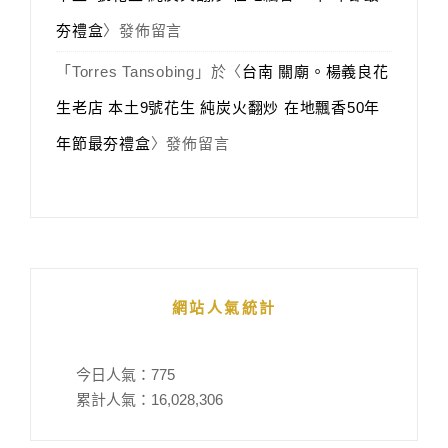
夯禮盒
〉發佈留言
「
Torres Tansobing
」於〈
台南 關廟。楊義良花
生老店 本土9號花生 純炭火翻炒 在地飄香50年
年節最夯禮盒
〉發佈留言
網站人氣統計
今日人氣：
775
累計人氣：
16,028,306