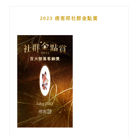
2023 痞客邦社群金點賞