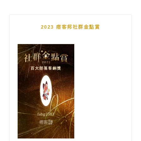
2023 痞客邦社群金點賞