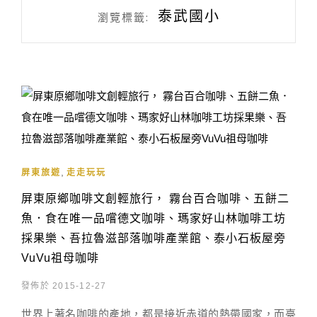
泰武國小
瀏覽標籤:
,
屏東旅遊
走走玩玩
屏東原鄉咖啡文創輕旅行， 霧台百合咖啡、五餅二
魚．食在唯一品嚐德文咖啡、瑪家好山林咖啡工坊
採果樂、吾拉魯滋部落咖啡產業館、泰小石板屋旁
VuVu祖母咖啡
發佈於 2015-12-27
世界上著名咖啡的產地，都是接近赤道的熱帶國家，而臺