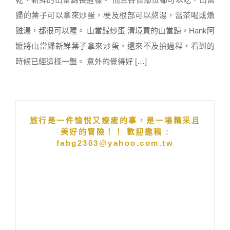
歸的葉子可以拿來炒蛋，梗及根部可以熬湯，當茶喝或燉
雞湯，都很可以喔。 山當歸炒蛋 清境買的山當歸，Hank阿
嬤將山當歸新鮮葉子拿來炒蛋，還來不及拍過程，看到的
時候已經這樣一盤。 意外的覺得好 […]
旅行是一件愉悅又療癒的事，是一場精采且
美好的冒險！！ 歡迎邀稿 :
fabg2303@yahoo.com.tw