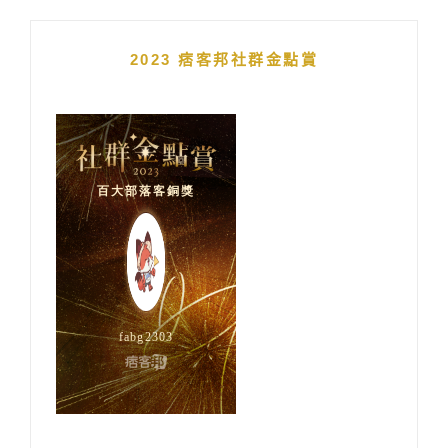
2023 痞客邦社群金點賞