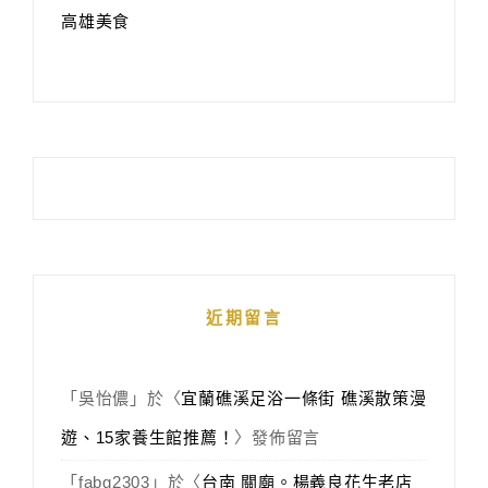
高雄美食
近期留言
「
吳怡儂
」於〈
宜蘭礁溪足浴一條街 礁溪散策漫
遊、15家養生館推薦！
〉發佈留言
「
fabg2303
」於〈
台南 關廟。楊義良花生老店