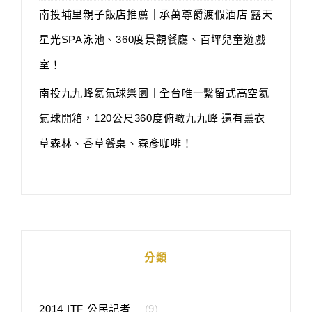
南投埔里親子飯店推薦｜承萬尊爵渡假酒店 露天
星光SPA泳池、360度景觀餐廳、百坪兒童遊戲
室！
南投九九峰氦氣球樂園｜全台唯一繫留式高空氦
氣球開箱，120公尺360度俯瞰九九峰 還有薰衣
草森林、香草餐桌、森彥咖啡！
分類
2014 ITF 公民記者
(9)