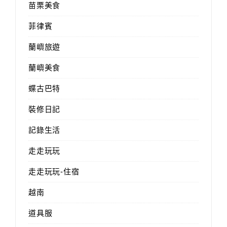
苗栗美食
菲律賓
蘭嶼旅遊
蘭嶼美食
蝶古巴特
裝修日記
記錄生活
走走玩玩
走走玩玩-住宿
越南
道具服