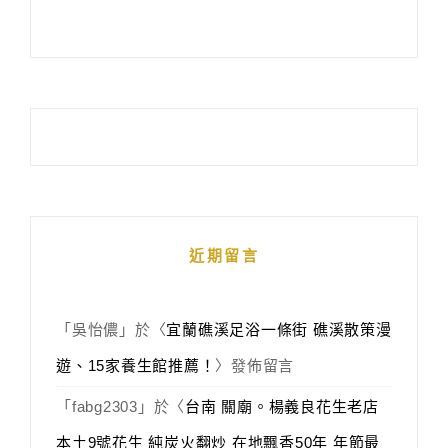
近期留言
「
吳怡儂
」於〈
宜蘭礁溪足浴一條街 礁溪散策漫
遊、15家養生館推薦！
〉發佈留言
「
fabg2303
」於〈
台南 關廟。楊義良花生老店
本土9號花生 純炭火翻炒 在地飄香50年 年節最