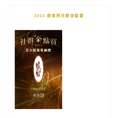
2023 痞客邦社群金點賞