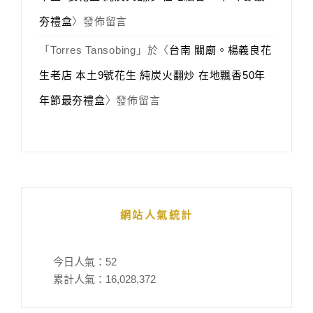
夯禮盒
〉發佈留言
「
Torres Tansobing
」於〈
台南 關廟。楊義良花
生老店 本土9號花生 純炭火翻炒 在地飄香50年
年節最夯禮盒
〉發佈留言
網站人氣統計
今日人氣：
52
累計人氣：
16,028,372