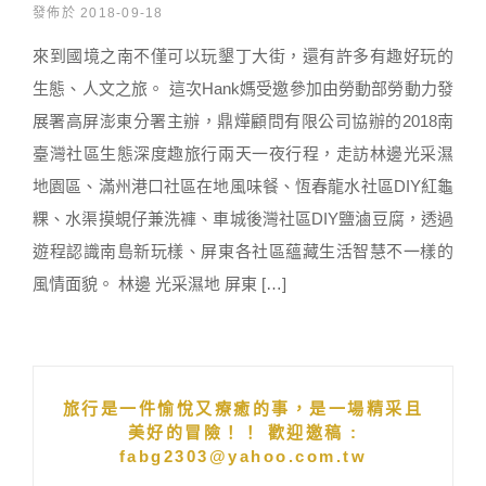
發佈於 2018-09-18
來到國境之南不僅可以玩墾丁大街，還有許多有趣好玩的
生態、人文之旅。 這次Hank媽受邀參加由勞動部勞動力發
展署高屏澎東分署主辦，鼎燁顧問有限公司協辦的2018南
臺灣社區生態深度趣旅行兩天一夜行程，走訪林邊光采濕
地園區、滿州港口社區在地風味餐、恆春龍水社區DIY紅龜
粿、水渠摸蜆仔兼洗褲、車城後灣社區DIY鹽滷豆腐，透過
遊程認識南島新玩樣、屏東各社區蘊藏生活智慧不一樣的
風情面貌。 林邊 光采濕地 屏東 […]
旅行是一件愉悅又療癒的事，是一場精采且
美好的冒險！！ 歡迎邀稿 :
fabg2303@yahoo.com.tw