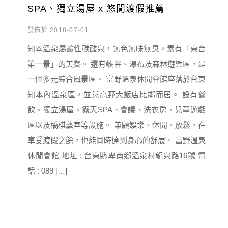
SPA、獨立湯屋 x 悠閒渡假推薦
發佈於 2018-07-01
知本溫泉屬鹼性碳酸泉，無色無味無臭，素有「東台
第一景」的美譽。 還有峽谷、瀑布及森林遊樂區，是
一個多元綜合風景區。 富野溫泉休閒會館座落於台東
知本內溫泉區，並與高野大飯店比鄰而居。 設有餐
飲、獨立湯屋、露天SPA、會議、洗衣房、兒童遊戲
區以及橋棋藝室等設施。 兼顧娛樂、休閒、放鬆，在
享受渡假之餘，也能同時達到身心的舒展。 富野溫泉
休閒會館 地址 : 台東縣卑南鄉溫泉村龍泉路16號 電
話 : 089 […]