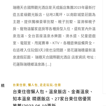
瑞穗天合國際觀光酒店是天成飯店集團2019年最新打
造五星級觀光飯店，佔地2萬坪，以南歐城堡莊園為
主題，提供獨棟豪華別墅、親子別墅、溜滑梯親子
房、寵物溫馨家庭房等各種房型入住，還有室內外溫
泉泡湯、全台首座溫泉水樂園、滑水道、兒童遊戲
室、電競室、甩尾賽車、KTV，各種遊樂設備齊全，
在這裡入住玩個3天2夜也沒問題，是花蓮瑞穗最新溫
泉渡假莊園。 瑞穗天合國際觀光酒店 店家資訊 地址 :
花蓮縣瑞穗鄉溫泉路 […]
,
,
台東住宿
懶人包
走走玩玩-住宿
台東住宿懶人包。溫泉飯店、金崙溫泉、
知本溫泉 精選飯店、27家台東住宿優質