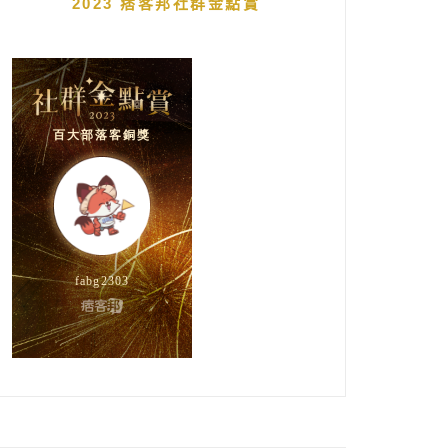
2023 痞客邦社群金點賞