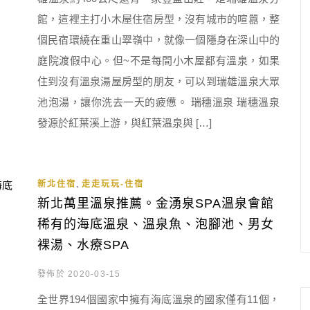
館，這裡主打小木屋住宿房型，沒有城市的喧囂，整
個民宿環繞在重山翠嶺中，就像一個隱身在深山中的
庭院渡假中心。但~不是每間小木屋都有溫泉，如果
住到沒有溫泉湯屋房型的朋友，可以到瑞雄溫泉大眾
池泡湯，讓你洗去一天的疲憊。 瑞穗溫泉 瑞穗溫泉
發源於紅葉溪上游，與紅葉溫泉與 […]
,
新北住宿
走走玩玩-住宿
新北萬里溫泉推薦。金湧泉SPA溫泉會館
稀有的海底溫泉、溫泉魚、泡腳池、男女
裸湯、水療SPA
發佈於 2020-03-15
全世界194個國家中擁有海底溫泉的國家僅有11個，