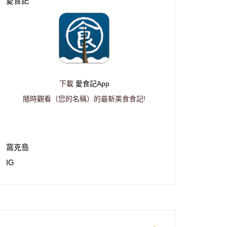
愛食記
下載
愛食記App
隨時觀看（您的名稱）的最新美食食記!
窩克島
IG