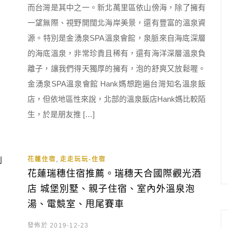
而台灣是其中之一。新北萬里區依山傍海，除了擁有
一望無際、視野開闊北海岸美景，還有豐富的溫泉資
源。特別是金湧泉SPA溫泉會館，泉脈來自海底深層
的海底溫泉，非常珍貴且稀有，還有海洋深層溫泉負
離子，讓我們得天獨厚的擁有，泡的舒爽又放鬆喔。
金湧泉SPA溫泉會館 Hank媽想跑遍台灣知名溫泉飯
店，但依地區性來說，北部的溫泉飯店Hank媽比較陌
生，於是朋友推 […]
,
花蓮住宿
走走玩玩-住宿
花蓮瑞穗住宿推薦。瑞穗天合國際觀光酒
店 城堡別墅、親子住宿、室內外溫泉泡
湯、電競室、甩尾賽車
發佈於 2019-12-23