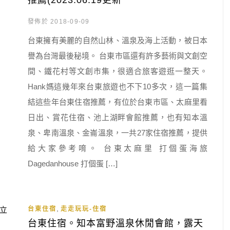
推薦(2023.06.19更新
發佈於 2018-09-09
台東擁有美麗的自然山林、溫泉及海上活動，被日本
譽為台灣最後秘境。 台東市區還有許多藝術與文創空
間、鐵花村等文創市集，很適合旅客遊逛一整天。
Hank媽這幾年來台東旅遊也不下10多次，這一篇集
結這些年台東住宿推薦，有位於台東市區、太麻里看
日出、賞花住宿、池上湖畔會館推薦，也有知本溫
泉、卑南溫泉、金崙溫泉，一共27家住宿推薦，提供
給大家參考唷。 台東太麻里 打個蛋海旅
Dagedanhouse 打個蛋 […]
,
台東住宿
走走玩玩-住宿
台東住宿。知本富野溫泉休閒會館，露天