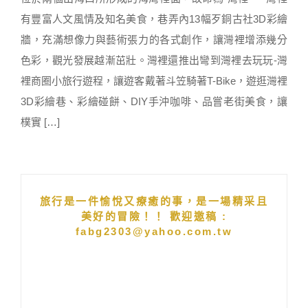
有豐富人文風情及知名美食，巷弄內13幅歹銅古社3D彩繪
牆，充滿想像力與藝術張力的各式創作，讓灣裡增添幾分
色彩，觀光發展越漸茁壯。灣裡還推出彎到灣裡去玩玩-灣
裡商圈小旅行遊程，讓遊客戴著斗笠騎著T-Bike，遊逛灣裡
3D彩繪巷、彩繪碰餅、DIY手沖咖啡、品嘗老街美食，讓
樸實 […]
旅行是一件愉悅又療癒的事，是一場精采且
美好的冒險！！ 歡迎邀稿 :
fabg2303@yahoo.com.tw