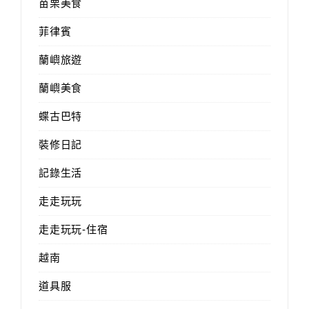
苗栗美食
菲律賓
蘭嶼旅遊
蘭嶼美食
蝶古巴特
裝修日記
記錄生活
走走玩玩
走走玩玩-住宿
越南
道具服