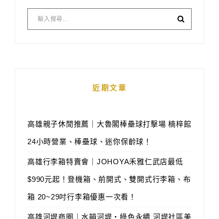
近期文章
高雄親子休閒推薦｜大魯閣棒壘球打擊場 楠梓館
24小時營業、棒壘球、迷你保齡球！
高雄行李箱特賣會｜JOHOYA禾雅仁武店最低
$990元起！登機箱、前開式、雙開式行李箱、布
箱 20~29吋行李箱優惠一次看！
高雄河堤商圈｜水韻河堤‧綠色永續 河堤社區美