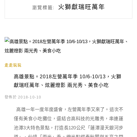
火獅獻瑞旺萬年
瀏覽標籤:
走走玩玩
高雄景點。2018左營萬年季 10/6-10/13，火獅
獻瑞旺萬年、炫麗燈影 兩光秀、美食小吃
發佈於 2018-10-10
高雄一年一度年度盛會，左營萬年季又來了。這次不
僅有美食小吃攤位，還結合高科技的光雕秀，串連蓮
池潭3大特色景點，打造長120公尺「蓮潭漫天銀河步
道」、仙境「兩光」秀。燈光點綴春秋閣與五亭之間