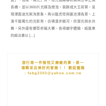
長橋，並以3600片光碟及燈泡，裝飾成大王荷葉，呈
現潭面波光粼洵意象。再以龍虎塔與蓮池潭為景，上
演千變萬化的光影秀，彷彿漫步銀河，欣賞光與水共
舞，另外還有擲筊祈福大賽、各項廟宇體驗、紙風車
的麻法書以 […]
旅行是一件愉悅又療癒的事，是一
場精采且美好的冒險！！ 歡迎邀稿
: fabg2303@yahoo.com.tw