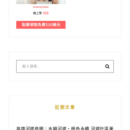
線上學
日文
近期文章
高雄河堤商圈｜水韻河堤‧綠色永續 河堤社區美