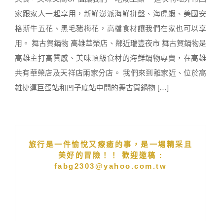
家跟家人一起享用，新鮮澎派海鮮拼盤、海虎蝦、美國安
格斯牛五花、黑毛豬梅花，高檔食材讓我們在家也可以享
用。 舞古賀鍋物 高雄華榮店、鄰近瑞豐夜市 舞古賀鍋物是
高雄主打高質感、美味頂級食材的海鮮鍋物專賣，在高雄
共有華榮店及天祥店兩家分店。 我們來到離家近、位於高
雄捷運巨蛋站和凹子底站中間的舞古賀鍋物 […]
旅行是一件愉悅又療癒的事，是一場精采且
美好的冒險！！ 歡迎邀稿 :
fabg2303@yahoo.com.tw