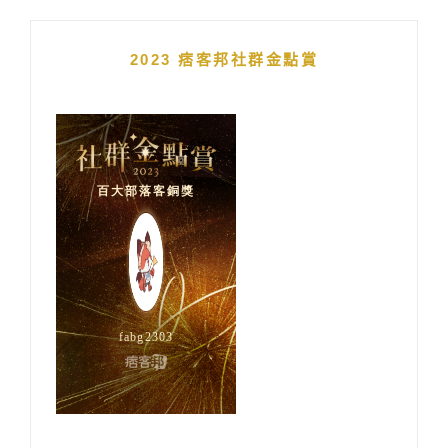
2023 痞客邦社群金點賞