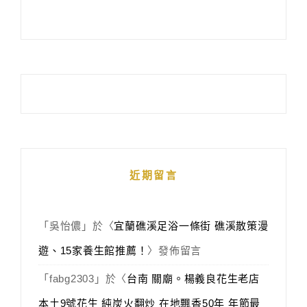
近期留言
「
吳怡儂
」於〈
宜蘭礁溪足浴一條街 礁溪散策漫
遊、15家養生館推薦！
〉發佈留言
「
fabg2303
」於〈
台南 關廟。楊義良花生老店
本土9號花生 純炭火翻炒 在地飄香50年 年節最