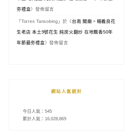
夯禮盒
〉發佈留言
「
Torres Tansobing
」於〈
台南 關廟。楊義良花
生老店 本土9號花生 純炭火翻炒 在地飄香50年
年節最夯禮盒
〉發佈留言
網站人氣統計
今日人氣：
545
累計人氣：
16,028,869